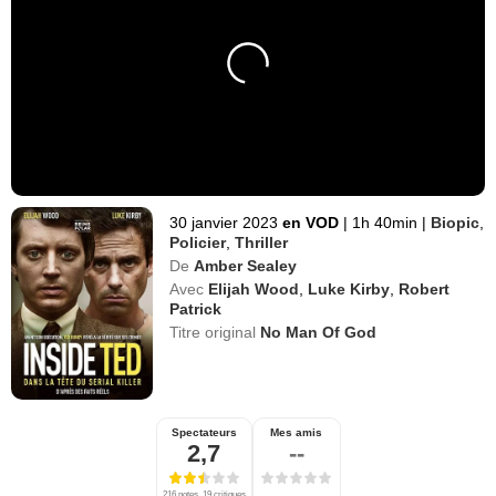
30 janvier 2023
en VOD
|
1h 40min
|
Biopic
,
Policier
,
Thriller
De
Amber Sealey
Avec
Elijah Wood
,
Luke Kirby
,
Robert
Patrick
Titre original
No Man Of God
Spectateurs
Mes amis
2,7
--
216 notes, 19 critiques