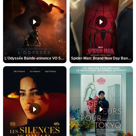
L'Odyssée Bande-annonce VO STFR
Spider-Man: Brand New Day Bande-annonce VO STFR