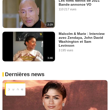
Les films Netflix de 2021
Bande-annonce VO
110 217 vues
2:29
Malcolm & Marie : Interview
avec Zendaya, John David
Washington et Sam
Levinson
3 195 vues
3:46
Dernières news