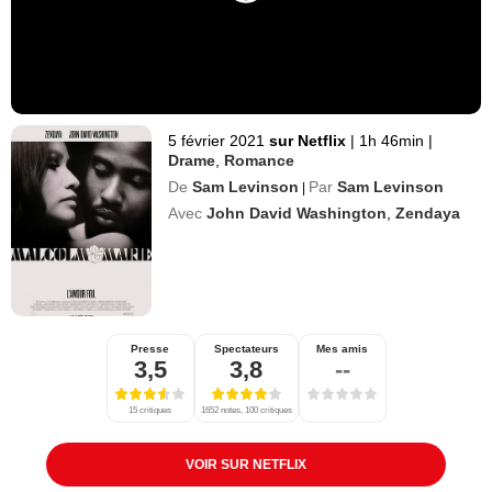
5 février 2021
sur Netflix
|
1h 46min
|
Drame
,
Romance
De
Sam Levinson
Par
Sam Levinson
|
Avec
John David Washington
,
Zendaya
Presse
Spectateurs
Mes amis
3,5
3,8
--
15 critiques
1652 notes, 100 critiques
VOIR SUR NETFLIX