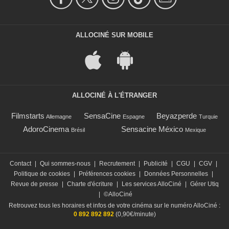
ALLOCINÉ SUR MOBILE
ALLOCINÉ À L'ÉTRANGER
Filmstarts
SensaCine
Beyazperde
Allemagne
Espagne
Turquie
AdoroCinema
Sensacine México
Brésil
Mexique
Contact
|
Qui sommes-nous
|
Recrutement
|
Publicité
|
CGU
|
CGV
|
Politique de cookies
|
Préférences cookies
|
Données Personnelles
|
Revue de presse
|
Charte d'écriture
|
Les services AlloCiné
|
Gérer Utiq
|
©AlloCiné
Retrouvez tous les horaires et infos de votre cinéma sur le numéro AlloCiné :
0 892 892 892
(0,90€/minute)