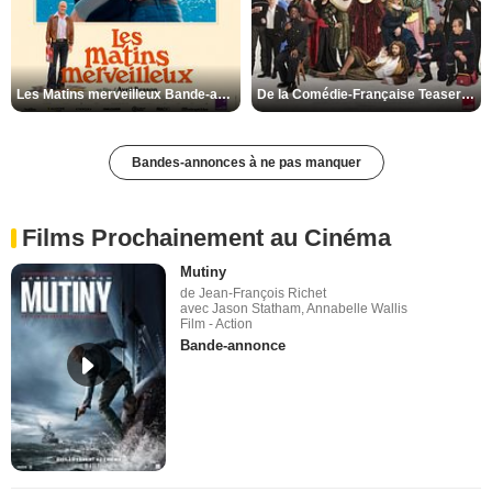
Les Matins merveilleux Bande-annonce VF
De la Comédie-Française Teaser VF
Bandes-annonces à ne pas manquer
Films Prochainement au Cinéma
Mutiny
de Jean-François Richet
avec Jason Statham, Annabelle Wallis
Film - Action
Bande-annonce