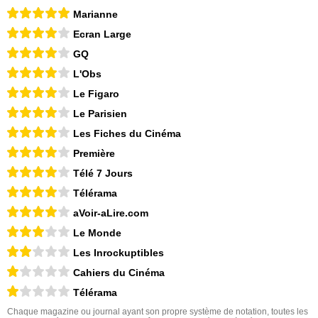
Marianne
Ecran Large
GQ
L'Obs
Le Figaro
Le Parisien
Les Fiches du Cinéma
Première
Télé 7 Jours
Télérama
aVoir-aLire.com
Le Monde
Les Inrockuptibles
Cahiers du Cinéma
Télérama
Chaque magazine ou journal ayant son propre système de notation, toutes les