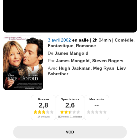
3 avril 2002
en salle
|
2h 04min
|
Comédie
,
Fantastique
,
Romance
De
James Mangold
|
Par
James Mangold
,
Steven Rogers
Avec
Hugh Jackman
,
Meg Ryan
,
Liev
Schreiber
Presse
Spectateurs
Mes amis
2,8
2,6
--
17 critiques
1129 notes, 71 critiques
VOD