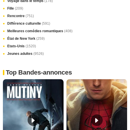
Voyage dans le temps
(178)
Fille
(209)
Rencontre
(751)
Différence culturelle
(591)
Meilleures comédies romantiques
(408)
État de New York
(259)
Etats-Unis
(1520)
Jeunes adultes
(9526)
Top Bandes-annonces