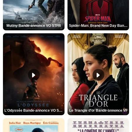
Mutiny Bande-annonce VO STFR
Spider-Man: Brand New Day Bande-annonce VO STFR
L'Odyssée Bande-annonce VO STFR
Le Triangle d'or Bande-annonce VF