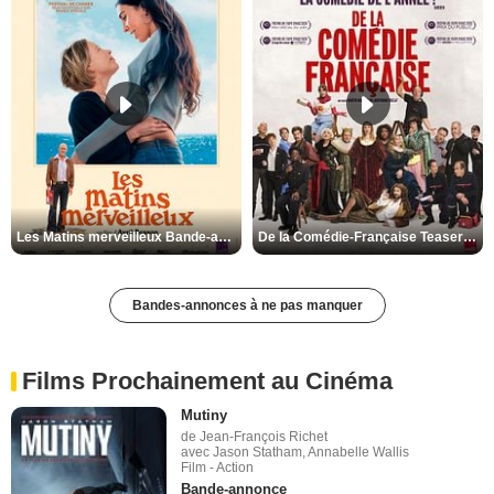
Les Matins merveilleux Bande-annonce VF
De la Comédie-Française Teaser VF
Bandes-annonces à ne pas manquer
Films Prochainement au Cinéma
Mutiny
de Jean-François Richet
avec Jason Statham, Annabelle Wallis
Film - Action
Bande-annonce