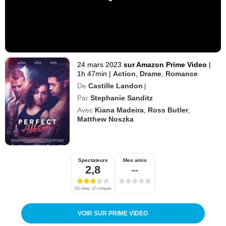
24 mars 2023
sur Amazon Prime Video
|
1h 47min
|
Action
,
Drame
,
Romance
De
Castille Landon
|
Par
Stephanie Sanditz
Avec
Kiana Madeira
,
Ross Butler
,
Matthew Noszka
Spectateurs
Mes amis
2,8
--
211 notes, 17 critiques
VOIR SUR PRIME VIDEO