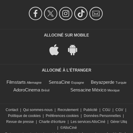
ALLOCINÉ SUR MOBILE
ALLOCINÉ À L'ÉTRANGER
Filmstarts
SensaCine
Beyazperde
Allemagne
Espagne
Turquie
AdoroCinema
Sensacine México
Brésil
Mexique
Contact
|
Qui sommes-nous
|
Recrutement
|
Publicité
|
CGU
|
CGV
|
Politique de cookies
|
Préférences cookies
|
Données Personnelles
|
Revue de presse
|
Charte d'écriture
|
Les services AlloCiné
|
Gérer Utiq
|
©AlloCiné