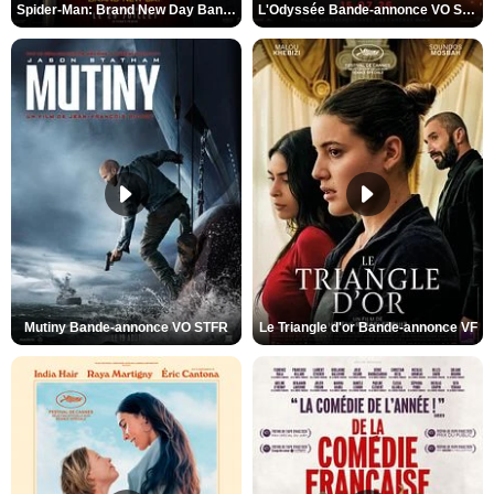
Spider-Man: Brand New Day Bande-annonce VO STFR
L'Odyssée Bande-annonce VO STFR
Mutiny Bande-annonce VO STFR
Le Triangle d'or Bande-annonce VF