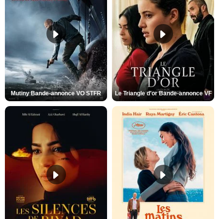
Mutiny Bande-annonce VO STFR
Le Triangle d'or Bande-annonce VF