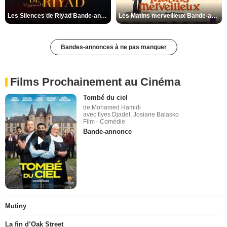
Les Silences de Riyad Bande-annonce VO STFR
Les Matins merveilleux Bande-annonce VF
Bandes-annonces à ne pas manquer
Films Prochainement au Cinéma
Tombé du ciel
de Mohamed Hamidi
avec Ilyes Djadel, Josiane Balasko
Film - Comédie
Bande-annonce
Mutiny
La fin d’Oak Street