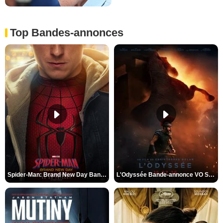
Top Bandes-annonces
Spider-Man: Brand New Day Bande-annonce VO STFR
L'Odyssée Bande-annonce VO STFR