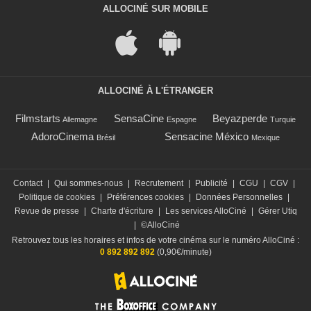
ALLOCINÉ SUR MOBILE
ALLOCINÉ À L'ÉTRANGER
Filmstarts
SensaCine
Beyazperde
Allemagne
Espagne
Turquie
AdoroCinema
Sensacine México
Brésil
Mexique
Contact
|
Qui sommes-nous
|
Recrutement
|
Publicité
|
CGU
|
CGV
|
Politique de cookies
|
Préférences cookies
|
Données Personnelles
|
Revue de presse
|
Charte d'écriture
|
Les services AlloCiné
|
Gérer Utiq
|
©AlloCiné
Retrouvez tous les horaires et infos de votre cinéma sur le numéro AlloCiné :
0 892 892 892
(0,90€/minute)