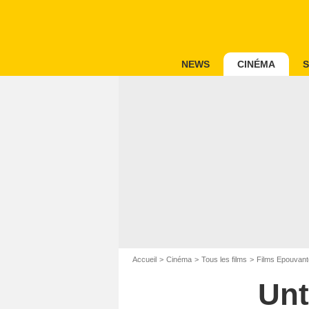
NEWS
CINÉMA
S
Accueil
Cinéma
Tous les films
Films Epouvant
Unt