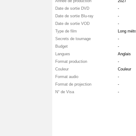
Année de production
2027
Date de sortie DVD
-
Date de sortie Blu-ray
-
Date de sortie VOD
-
Type de film
Long métr
Secrets de tournage
-
Budget
-
Langues
Anglais
Format production
-
Couleur
Couleur
Format audio
-
Format de projection
-
N° de Visa
-