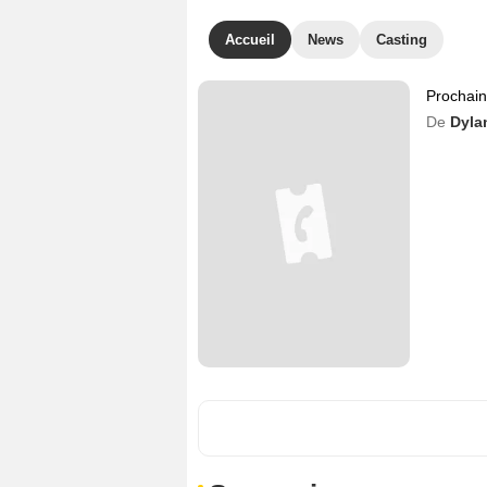
Accueil
News
Casting
Prochai
De
Dylan