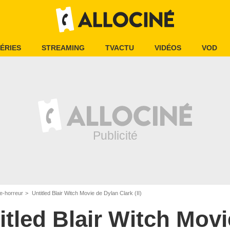
ÉRIES
STREAMING
TVACTU
VIDÉOS
VOD
e-horreur
Untitled Blair Witch Movie de Dylan Clark (II)
itled Blair Witch Movi