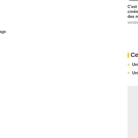
C'est
ciném
des m
vendr
age
Ce
Un
Un