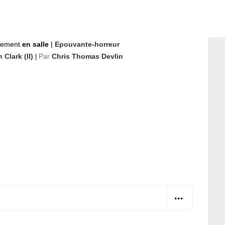
nement
en salle
|
Epouvante-horreur
 Clark (II)
Par
Chris Thomas Devlin
|