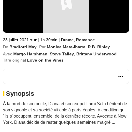
23 juillet 2021
sur
|
1h 30min
|
Drame
,
Romance
De
Bradford May
Par
Monica Mata-Ibarra
,
R.B. Ripley
|
Avec
Margo Harshman
,
Steve Talley
,
Brittany Underwood
Titre original
Love on the Vines
Synopsis
À la mort de son oncle, Diana et son ex petit ami Seth héritent de
son vignoble et sa société viticole à parts égales, à condition qu
´ils s´occupent, ensemble, de la dernière récolte. Avocate à New
York, Diana décide de rester quelques semaines malgré ...