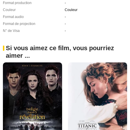
Format production
-
Couleur
Couleur
Format audio
-
Format de projection
-
N° de Visa
-
Si vous aimez ce film, vous pourriez
aimer ...