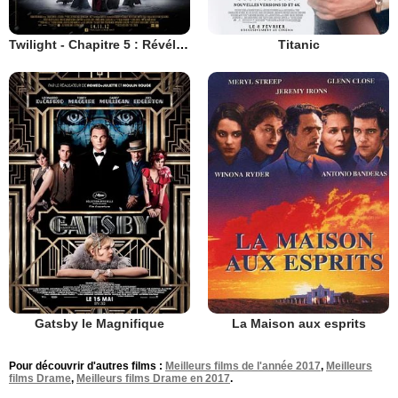
Twilight - Chapitre 5 : Révélation 2e partie
Titanic
Gatsby le Magnifique
La Maison aux esprits
Pour découvrir d'autres films :
Meilleurs films de l'année 2017
,
Meilleurs
films Drame
,
Meilleurs films Drame en 2017
.