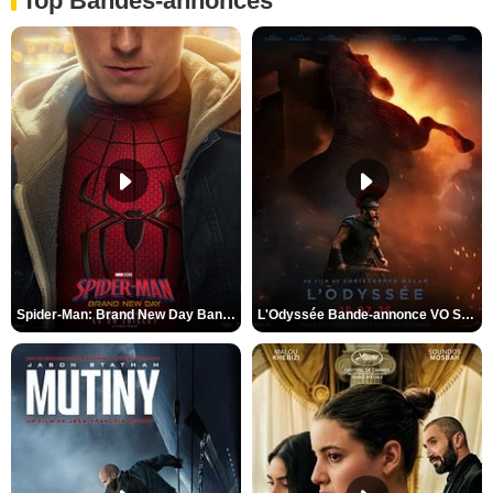
Top Bandes-annonces
Spider-Man: Brand New Day Bande-annonce VO STFR
L'Odyssée Bande-annonce VO STFR