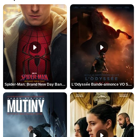
Spider-Man: Brand New Day Bande-annonce VO STFR
L'Odyssée Bande-annonce VO STFR