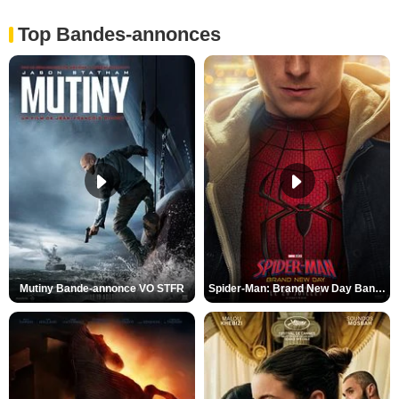
Top Bandes-annonces
Mutiny Bande-annonce VO STFR
Spider-Man: Brand New Day Bande-annonce VO STFR