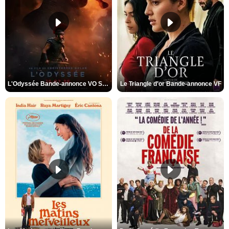
L'Odyssée Bande-annonce VO STFR
Le Triangle d'or Bande-annonce VF