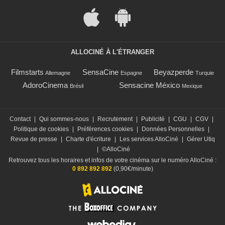
ALLOCINÉ À L'ÉTRANGER
Filmstarts
SensaCine
Beyazperde
Allemagne
Espagne
Turquie
AdoroCinema
Sensacine México
Brésil
Mexique
Contact
|
Qui sommes-nous
|
Recrutement
|
Publicité
|
CGU
|
CGV
|
Politique de cookies
|
Préférences cookies
|
Données Personnelles
|
Revue de presse
|
Charte d'écriture
|
Les services AlloCiné
|
Gérer Utiq
|
©AlloCiné
Retrouvez tous les horaires et infos de votre cinéma sur le numéro AlloCiné :
0 892 892 892
(0,90€/minute)