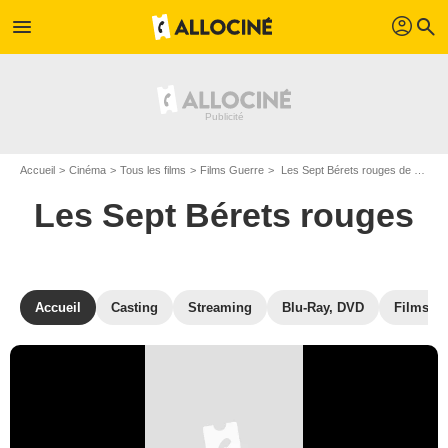
profil
menu
search
Accueil
Cinéma
Tous les films
Films Guerre
Les Sept Bérets rouges de Mario Siciliano
Les Sept Bérets rouges
Accueil
Casting
Streaming
Blu-Ray, DVD
Films si