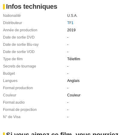
Infos techniques
Nationalité
U.S.A.
Distributeur
TF1
Année de production
2019
Date de sortie DVD
-
Date de sortie Blu-ray
-
Date de sortie VOD
-
Type de film
Télefilm
Secrets de tournage
-
Budget
-
Langues
Anglais
Format production
-
Couleur
Couleur
Format audio
-
Format de projection
-
N° de Visa
-
Si vous aimez ce film, vous pourriez