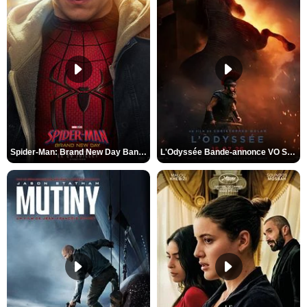
Spider-Man: Brand New Day Bande-annonce VO STFR
L'Odyssée Bande-annonce VO STFR