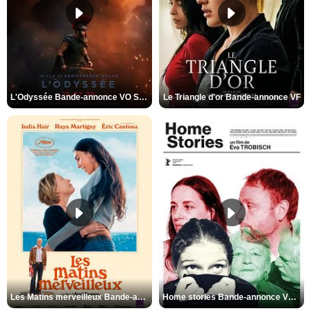
L'Odyssée Bande-annonce VO STFR
Le Triangle d'or Bande-annonce VF
Les Matins merveilleux Bande-annonce VF
Home stories Bande-annonce VO STFR