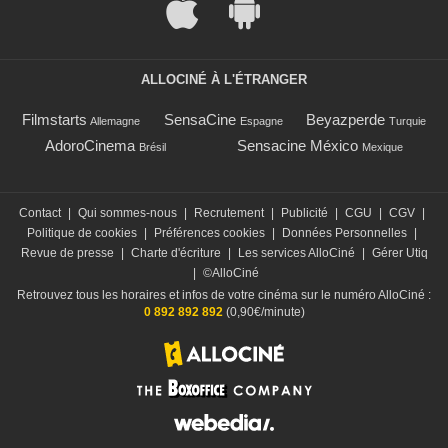
ALLOCINÉ À L'ÉTRANGER
Filmstarts
SensaCine
Beyazperde
Allemagne
Espagne
Turquie
AdoroCinema
Sensacine México
Brésil
Mexique
Contact
|
Qui sommes-nous
|
Recrutement
|
Publicité
|
CGU
|
CGV
|
Politique de cookies
|
Préférences cookies
|
Données Personnelles
|
Revue de presse
|
Charte d'écriture
|
Les services AlloCiné
|
Gérer Utiq
|
©AlloCiné
Retrouvez tous les horaires et infos de votre cinéma sur le numéro AlloCiné :
0 892 892 892
(0,90€/minute)