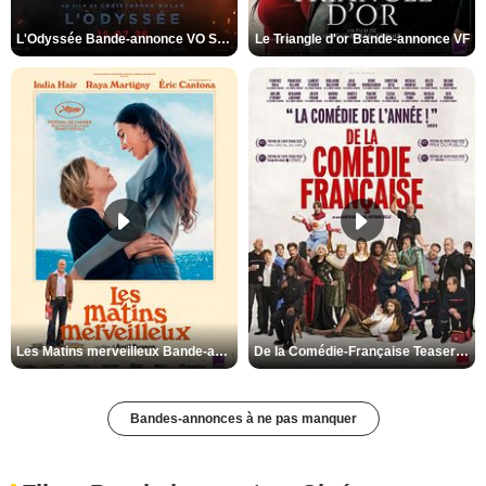
L'Odyssée Bande-annonce VO STFR
Le Triangle d'or Bande-annonce VF
Les Matins merveilleux Bande-annonce VF
De la Comédie-Française Teaser VF
Bandes-annonces à ne pas manquer