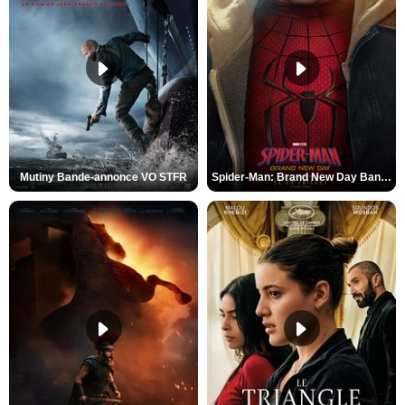
Mutiny Bande-annonce VO STFR
Spider-Man: Brand New Day Bande-annonce VO STFR