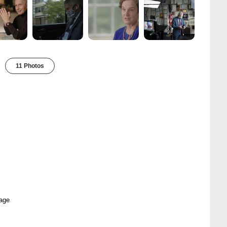
11 Photos
age