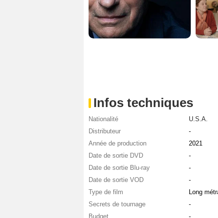
Infos techniques
Nationalité
U.S.A.
Distributeur
-
Année de production
2021
Date de sortie DVD
-
Date de sortie Blu-ray
-
Date de sortie VOD
-
Type de film
Long métr
Secrets de tournage
-
Budget
-