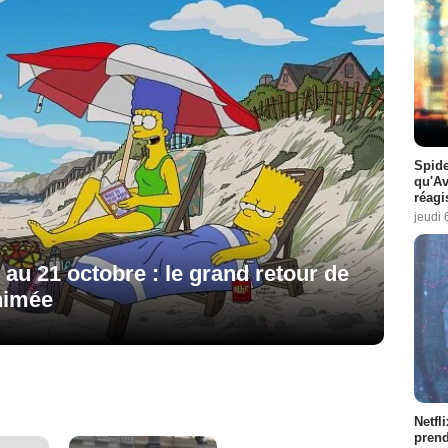
Spide
qu'A
réagi
jeudi 
 au 21 octobre : le grand retour de
animée
Netfl
prend