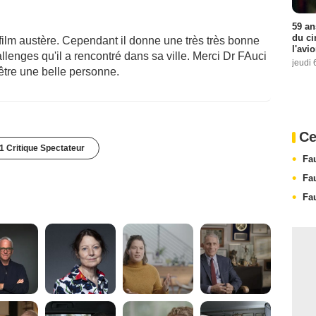
59 an
du ci
film austère. Cependant il donne une très très bonne
l'avi
enges qu'il a rencontré dans sa ville. Merci Dr FAuci
jeudi 
être une belle personne.
Ce
1 Critique Spectateur
Fa
Fa
Fa