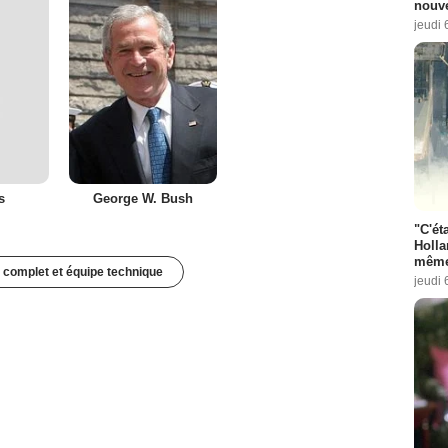
nouve
jeudi 
s
George W. Bush
"C'éta
Holla
même
 complet et équipe technique
jeudi 