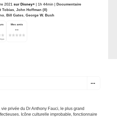
re 2021
sur Disney+
|
1h 44min
|
Documentaire
t Tobias
,
John Hoffman (II)
no
,
Bill Gates
,
George W. Bush
urs
Mes amis
--
tique
 vie privée du Dr Anthony Fauci, le plus grand
fectieuses. Icône culturelle improbable, fonctionnaire