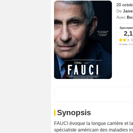
20 octob
De
Jane
Avec
Bo
Spectate
2,1
13 notes, 1 cri
Synopsis
FAUCI évoque la longue carrière et la
spécialiste américain des maladies in