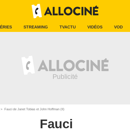
ÉRIES
STREAMING
TVACTU
VIDÉOS
VOD
Fauci de Janet Tobias et John Hoffman (II)
Fauci