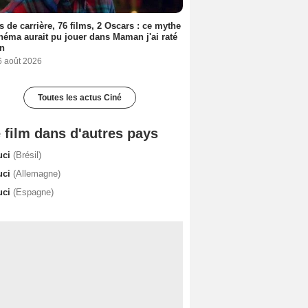
s de carrière, 76 films, 2 Oscars : ce mythe
néma aurait pu jouer dans Maman j'ai raté
on
6 août 2026
Toutes les actus Ciné
 film dans d'autres pays
uci
(Brésil)
uci
(Allemagne)
uci
(Espagne)