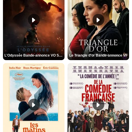
L'Odyssée Bande-annonce VO STFR
Le Triangle d'or Bande-annonce VF