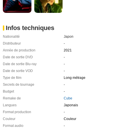
Infos techniques
Nationalité
Japon
Distributeur
-
Année de production
2021
Date de sortie DVD
-
Date de sortie Blu-ray
-
Date de sortie VOD
-
Type de film
Long métrage
Secrets de tournage
-
Budget
-
Remake de
Cube
Langues
Japonais
Format production
-
Couleur
Couleur
Format audio
-