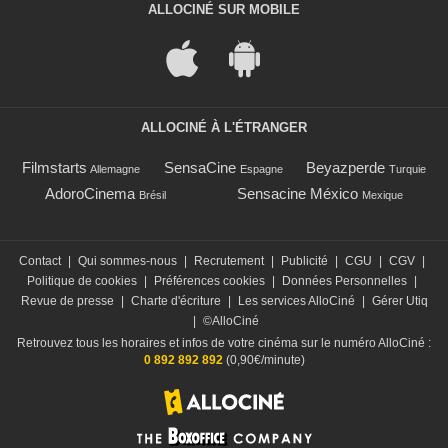
ALLOCINÉ SUR MOBILE
ALLOCINÉ À L'ÉTRANGER
Filmstarts
SensaCine
Beyazperde
Allemagne
Espagne
Turquie
AdoroCinema
Sensacine México
Brésil
Mexique
Contact
|
Qui sommes-nous
|
Recrutement
|
Publicité
|
CGU
|
CGV
|
Politique de cookies
|
Préférences cookies
|
Données Personnelles
|
Revue de presse
|
Charte d'écriture
|
Les services AlloCiné
|
Gérer Utiq
|
©AlloCiné
Retrouvez tous les horaires et infos de votre cinéma sur le numéro AlloCiné :
0 892 892 892
(0,90€/minute)