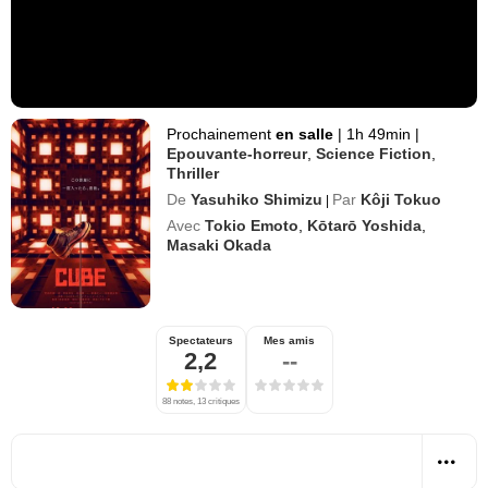
Prochainement
en salle
|
1h 49min
|
Epouvante-horreur
,
Science Fiction
,
Thriller
De
Yasuhiko Shimizu
Par
Kôji Tokuo
|
Avec
Tokio Emoto
,
Kōtarō Yoshida
,
Masaki Okada
Spectateurs
Mes amis
2,2
--
88 notes, 13 critiques