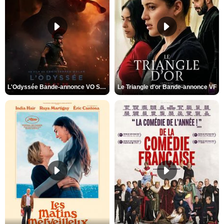
L'Odyssée Bande-annonce VO STFR
Le Triangle d'or Bande-annonce VF