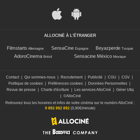
ALLOCINÉ À L'ÉTRANGER
Filmstarts
SensaCine
Beyazperde
Allemagne
Espagne
Turquie
AdoroCinema
Sensacine México
Brésil
Mexique
Contact
|
Qui sommes-nous
|
Recrutement
|
Publicité
|
CGU
|
CGV
|
Politique de cookies
|
Préférences cookies
|
Données Personnelles
|
Revue de presse
|
Charte d'écriture
|
Les services AlloCiné
|
Gérer Utiq
|
©AlloCiné
Retrouvez tous les horaires et infos de votre cinéma sur le numéro AlloCiné :
0 892 892 892
(0,90€/minute)