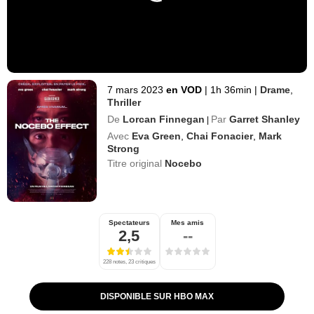
7 mars 2023
en VOD
|
1h 36min
|
Drame
,
Thriller
De
Lorcan Finnegan
Par
Garret Shanley
|
Avec
Eva Green
,
Chai Fonacier
,
Mark
Strong
Titre original
Nocebo
Spectateurs
Mes amis
2,5
--
228 notes, 23 critiques
DISPONIBLE SUR HBO MAX