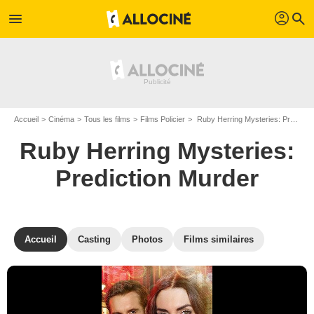
profil
menu
search
Accueil
Cinéma
Tous les films
Films Policier
Ruby Herring Mysteries: Prediction Murder de Neill Fearnley
Ruby Herring Mysteries:
Prediction Murder
Accueil
Casting
Photos
Films similaires