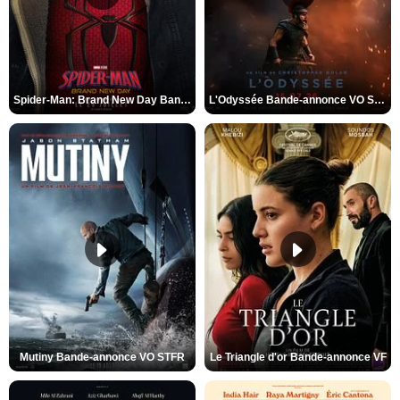
Spider-Man: Brand New Day Bande-annonce VO STFR
L'Odyssée Bande-annonce VO STFR
Mutiny Bande-annonce VO STFR
Le Triangle d'or Bande-annonce VF