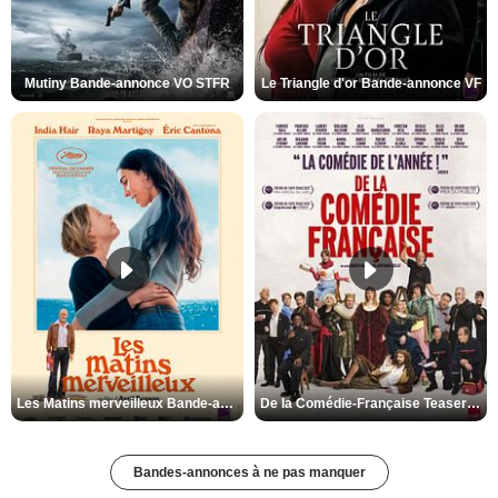
Mutiny Bande-annonce VO STFR
Le Triangle d'or Bande-annonce VF
Les Matins merveilleux Bande-annonce VF
De la Comédie-Française Teaser VF
Bandes-annonces à ne pas manquer