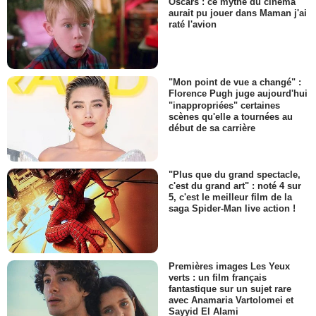
Oscars : ce mythe du cinéma
aurait pu jouer dans Maman j'ai
raté l'avion
"Mon point de vue a changé" :
Florence Pugh juge aujourd'hui
"inappropriées" certaines
scènes qu'elle a tournées au
début de sa carrière
"Plus que du grand spectacle,
c'est du grand art" : noté 4 sur
5, c'est le meilleur film de la
saga Spider-Man live action !
Premières images Les Yeux
verts : un film français
fantastique sur un sujet rare
avec Anamaria Vartolomei et
Sayyid El Alami