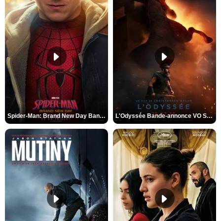
Spider-Man: Brand New Day Bande-annonce VO STFR
L'Odyssée Bande-annonce VO STFR