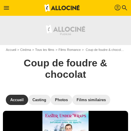
profil
menu
search
Accueil
Cinéma
Tous les films
Films Romance
Coup de foudre & chocolat de Gary Yates
Coup de foudre &
chocolat
Accueil
Casting
Photos
Films similaires