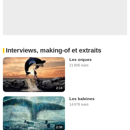
Interviews, making-of et extraits
Les orques
21 806 vues
2:14
Les baleines
14 678 vues
2:38