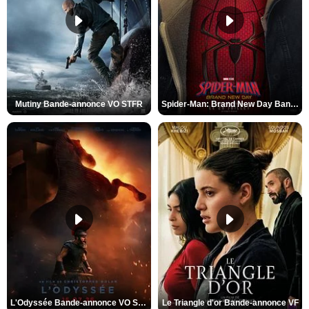
Mutiny Bande-annonce VO STFR
Spider-Man: Brand New Day Bande-annonce VO STFR
L'Odyssée Bande-annonce VO STFR
Le Triangle d'or Bande-annonce VF