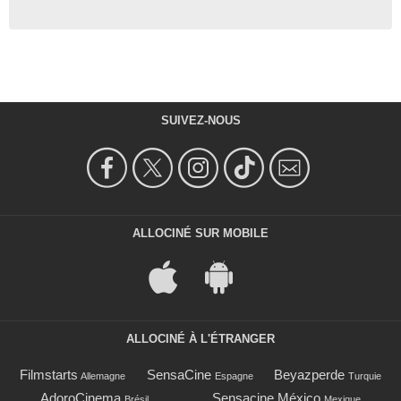
SUIVEZ-NOUS
ALLOCINÉ SUR MOBILE
ALLOCINÉ À L'ÉTRANGER
Filmstarts
SensaCine
Beyazperde
Allemagne
Espagne
Turquie
AdoroCinema
Sensacine México
Brésil
Mexique