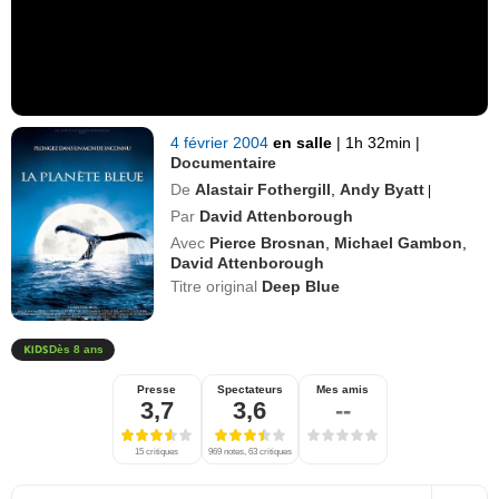
4 février 2004
en salle
|
1h 32min
|
Documentaire
De
Alastair Fothergill
,
Andy Byatt
|
Par
David Attenborough
Avec
Pierce Brosnan
,
Michael Gambon
,
David Attenborough
Titre original
Deep Blue
Dès 8 ans
Presse
Spectateurs
Mes amis
3,7
3,6
--
15 critiques
969 notes, 63 critiques