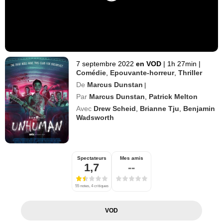
7 septembre 2022
en VOD
|
1h 27min
|
Comédie
,
Epouvante-horreur
,
Thriller
De
Marcus Dunstan
|
Par
Marcus Dunstan
,
Patrick Melton
Avec
Drew Scheid
,
Brianne Tju
,
Benjamin
Wadsworth
Spectateurs
Mes amis
1,7
--
55 notes, 4 critiques
VOD