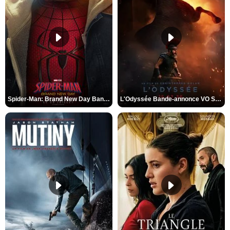
Spider-Man: Brand New Day Bande-annonce VO STFR
L'Odyssée Bande-annonce VO STFR