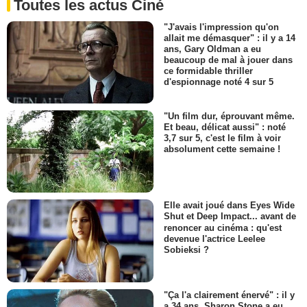
Toutes les actus Ciné
"J'avais l'impression qu'on
allait me démasquer" : il y a 14
ans, Gary Oldman a eu
beaucoup de mal à jouer dans
ce formidable thriller
d'espionnage noté 4 sur 5
"Un film dur, éprouvant même.
Et beau, délicat aussi" : noté
3,7 sur 5, c'est le film à voir
absolument cette semaine !
Elle avait joué dans Eyes Wide
Shut et Deep Impact... avant de
renoncer au cinéma : qu'est
devenue l'actrice Leelee
Sobieksi ?
"Ça l'a clairement énervé" : il y
a 34 ans, Sharon Stone a eu