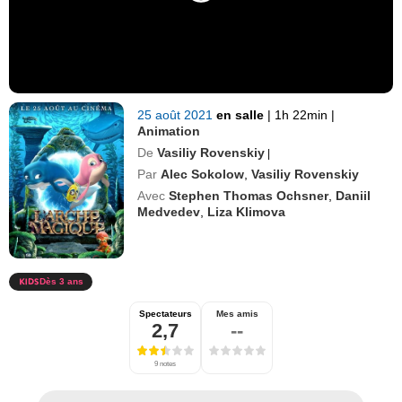
25 août 2021
en salle
|
1h 22min
|
Animation
De
Vasiliy Rovenskiy
|
Par
Alec Sokolow
,
Vasiliy Rovenskiy
Avec
Stephen Thomas Ochsner
,
Daniil
Medvedev
,
Liza Klimova
Dès 3 ans
Spectateurs
Mes amis
2,7
--
9 notes