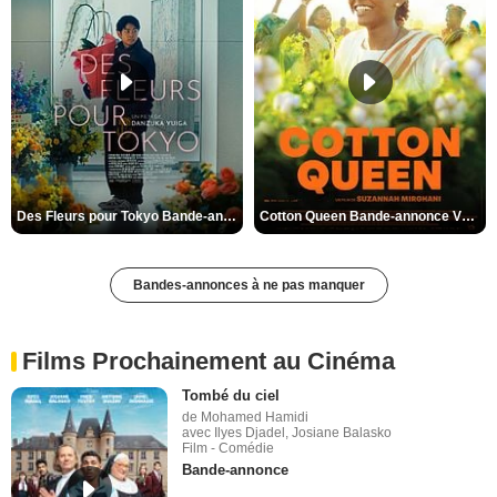
Des Fleurs pour Tokyo Bande-annonce VO STFR
Cotton Queen Bande-annonce VO STFR
Bandes-annonces à ne pas manquer
Films Prochainement au Cinéma
Tombé du ciel
de Mohamed Hamidi
avec Ilyes Djadel, Josiane Balasko
Film - Comédie
Bande-annonce