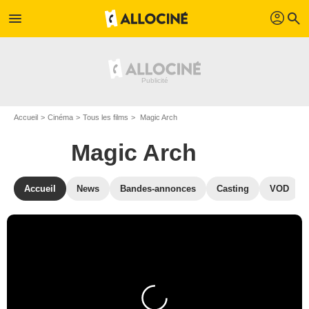
profil
menu
search
Accueil
Cinéma
Tous les films
Magic Arch
Magic Arch
Accueil
News
Bandes-annonces
Casting
VOD