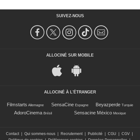
SUIVEZ-NOUS
ALLOCINÉ SUR MOBILE
ALLOCINÉ À L'ÉTRANGER
Filmstarts
SensaCine
Beyazperde
Allemagne
Espagne
Turquie
AdoroCinema
Sensacine México
Brésil
Mexique
Contact
|
Qui sommes-nous
|
Recrutement
|
Publicité
|
CGU
|
CGV
|