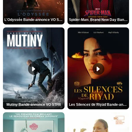
L'Odyssée Bande-annonce VO STFR
Spider-Man: Brand New Day Bande-annonce VO STFR
Mutiny Bande-annonce VO STFR
Les Silences de Riyad Bande-annonce VO STFR