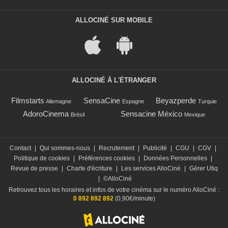
ALLOCINÉ SUR MOBILE
ALLOCINÉ À L'ÉTRANGER
Filmstarts
SensaCine
Beyazperde
Allemagne
Espagne
Turquie
AdoroCinema
Sensacine México
Brésil
Mexique
Contact
|
Qui sommes-nous
|
Recrutement
|
Publicité
|
CGU
|
CGV
|
Politique de cookies
|
Préférences cookies
|
Données Personnelles
|
Revue de presse
|
Charte d'écriture
|
Les services AlloCiné
|
Gérer Utiq
|
©AlloCiné
Retrouvez tous les horaires et infos de votre cinéma sur le numéro AlloCiné :
0 892 892 892
(0,90€/minute)