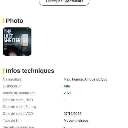
3 Critiques Spectateurs
Photo
Infos techniques
Nationalités
Mali
,
France
,
Afrique du Sud
Distributeur
Arte
Année de production
2021
Date de sortie DVD
-
Date de sortie Blu-ray
-
Date de sortie VOD
07/12/2022
Type de film
Moyen-métrage
Secrets de tournage
-