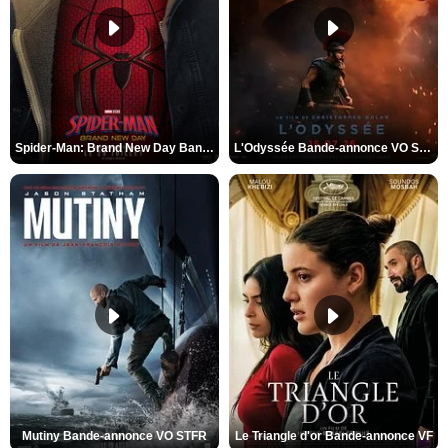
Spider-Man: Brand New Day Bande-annonce VO STFR
L'Odyssée Bande-annonce VO STFR
Mutiny Bande-annonce VO STFR
Le Triangle d'or Bande-annonce VF