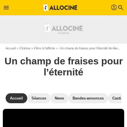
profil
menu
search
Accueil
Cinéma
Films à l'affiche
Un champ de fraises pour l’éternité de Alain Raoust
Un champ de fraises pour
l’éternité
Accueil
Séances
News
Bandes-annonces
Casting