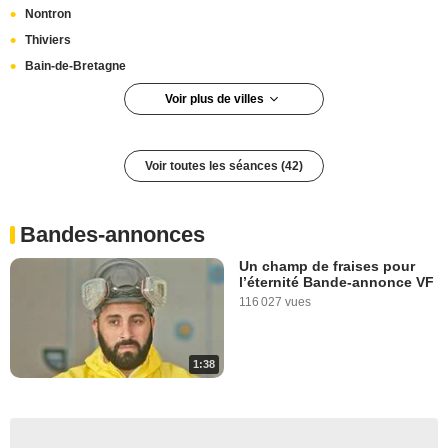
Nontron
Thiviers
Bain-de-Bretagne
Voir plus de villes
Lans-en-Vercors
Selles-sur-Cher
Voir toutes les séances (42)
Feurs
Ancenis
Château-Renard
Bandes-annonces
Wasquehal
Un champ de fraises pour
Sainte-Foy-lès-Lyon
l’éternité Bande-annonce VF
116 027 vues
Saint-Jorioz
Aubervilliers
Charleville-Mézières
1:38
Vitrolles
Saint-Pierre-sur-Dives
Guingamp