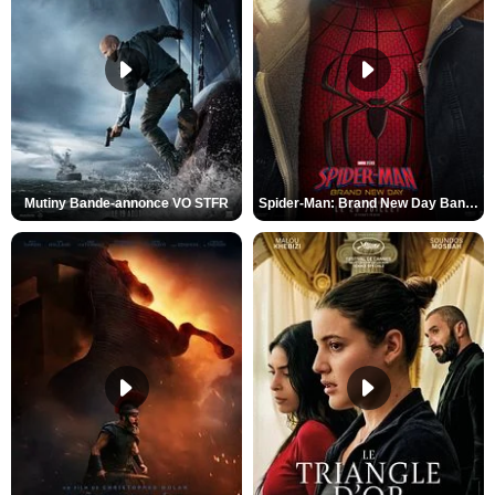
Mutiny Bande-annonce VO STFR
Spider-Man: Brand New Day Bande-annonce VO STFR