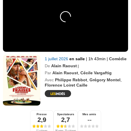
1 juillet 2026
en salle
|
1h 43min
|
Comédie
De
Alain Raoust
|
Par
Alain Raoust
,
Cécile Vargaftig
Avec
Philippe Rebbot
,
Grégory Montel
,
Florence Loiret Caille
Presse
Spectateurs
Mes amis
2,9
2,7
--
17 critiques
90 notes, 25 critiques