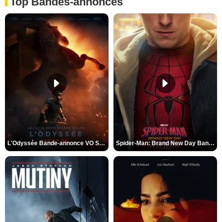
Top Bandes-annonces
L'Odyssée Bande-annonce VO STFR
Spider-Man: Brand New Day Bande-annonce VO STFR