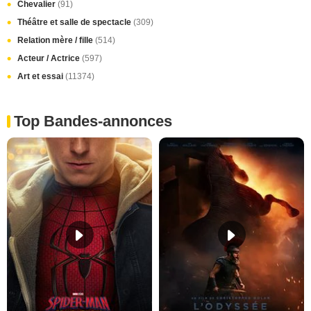
Chevalier
(91)
Théâtre et salle de spectacle
(309)
Relation mère / fille
(514)
Acteur / Actrice
(597)
Art et essai
(11374)
Top Bandes-annonces