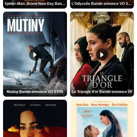
Spider-Man: Brand New Day Bande-annonce VO STFR
L'Odyssée Bande-annonce VO STFR
Mutiny Bande-annonce VO STFR
Le Triangle d'or Bande-annonce VF