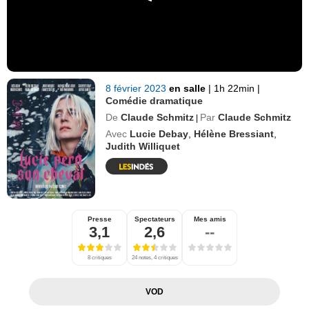
8 février 2023
en salle
|
1h 22min
|
Comédie dramatique
De
Claude Schmitz
Par
Claude Schmitz
|
Avec
Lucie Debay
,
Hélène Bressiant
,
Judith Williquet
Presse
Spectateurs
Mes amis
3,1
2,6
--
8 critiques
24 notes, 4 critiques
VOD