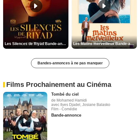
Les Silences de Riyad Bande-annonce VO STFR
Les Matins merveilleux Bande-annonce VF
Bandes-annonces à ne pas manquer
Films Prochainement au Cinéma
Tombé du ciel
de Mohamed Hamidi
avec Ilyes Djadel, Josiane Balasko
Film - Comédie
Bande-annonce