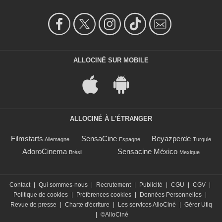
ALLOCINÉ SUR MOBILE
ALLOCINÉ À L'ÉTRANGER
Filmstarts
SensaCine
Beyazperde
Allemagne
Espagne
Turquie
AdoroCinema
Sensacine México
Brésil
Mexique
Contact
|
Qui sommes-nous
|
Recrutement
|
Publicité
|
CGU
|
CGV
|
Politique de cookies
|
Préférences cookies
|
Données Personnelles
|
Revue de presse
|
Charte d'écriture
|
Les services AlloCiné
|
Gérer Utiq
|
©AlloCiné