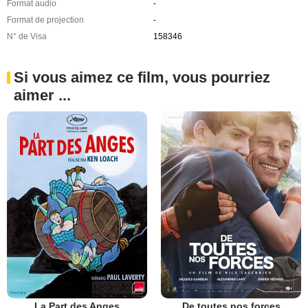
Format audio
-
Format de projection
-
N° de Visa
158346
Si vous aimez ce film, vous pourriez
aimer ...
La Part des Anges
De toutes nos forces