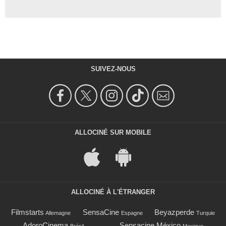
SUIVEZ-NOUS
ALLOCINÉ SUR MOBILE
ALLOCINÉ À L'ÉTRANGER
Filmstarts
SensaCine
Beyazperde
Allemagne
Espagne
Turquie
AdoroCinema
Sensacine México
Brésil
Mexique