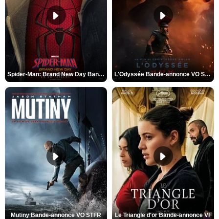
Spider-Man: Brand New Day Bande-annonce VO STFR
L'Odyssée Bande-annonce VO STFR
Mutiny Bande-annonce VO STFR
Le Triangle d'or Bande-annonce VF