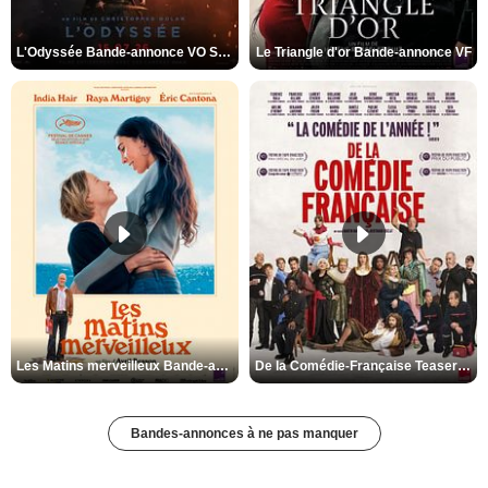
L'Odyssée Bande-annonce VO STFR
Le Triangle d'or Bande-annonce VF
Les Matins merveilleux Bande-annonce VF
De la Comédie-Française Teaser VF
Bandes-annonces à ne pas manquer