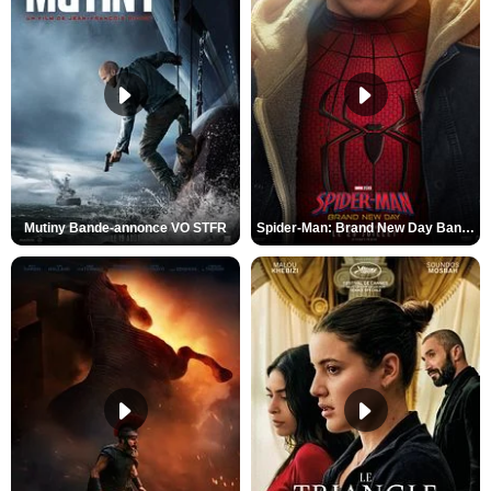
Mutiny Bande-annonce VO STFR
Spider-Man: Brand New Day Bande-annonce VO STFR