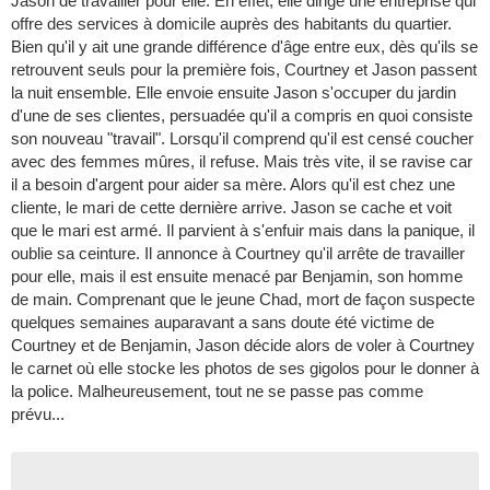
Jason de travailler pour elle. En effet, elle dirige une entreprise qui
offre des services à domicile auprès des habitants du quartier.
Bien qu'il y ait une grande différence d'âge entre eux, dès qu'ils se
retrouvent seuls pour la première fois, Courtney et Jason passent
la nuit ensemble. Elle envoie ensuite Jason s'occuper du jardin
d'une de ses clientes, persuadée qu'il a compris en quoi consiste
son nouveau "travail". Lorsqu'il comprend qu'il est censé coucher
avec des femmes mûres, il refuse. Mais très vite, il se ravise car
il a besoin d'argent pour aider sa mère. Alors qu'il est chez une
cliente, le mari de cette dernière arrive. Jason se cache et voit
que le mari est armé. Il parvient à s'enfuir mais dans la panique, il
oublie sa ceinture. Il annonce à Courtney qu'il arrête de travailler
pour elle, mais il est ensuite menacé par Benjamin, son homme
de main. Comprenant que le jeune Chad, mort de façon suspecte
quelques semaines auparavant a sans doute été victime de
Courtney et de Benjamin, Jason décide alors de voler à Courtney
le carnet où elle stocke les photos de ses gigolos pour le donner à
la police. Malheureusement, tout ne se passe pas comme
prévu...