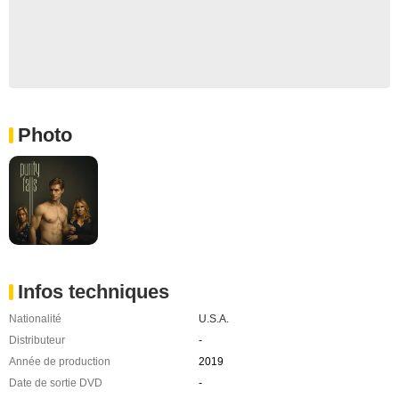
Photo
Infos techniques
Nationalité
U.S.A.
Distributeur
-
Année de production
2019
Date de sortie DVD
-