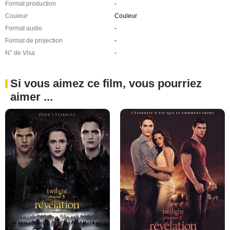
Format production
-
Couleur
Couleur
Format audio
-
Format de projection
-
N° de Visa
-
Si vous aimez ce film, vous pourriez
aimer ...