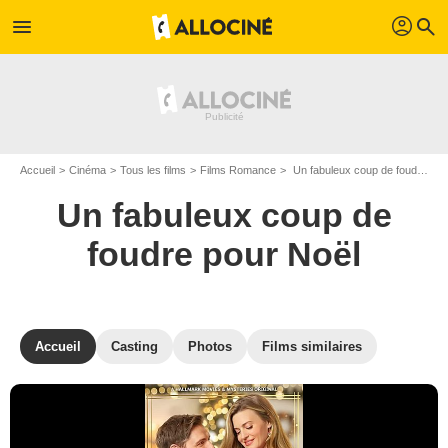
profil
menu
search
Accueil
Cinéma
Tous les films
Films Romance
Un fabuleux coup de foudre pour Noël de Heather Hawthorn Doyle
Un fabuleux coup de
foudre pour Noël
Accueil
Casting
Photos
Films similaires