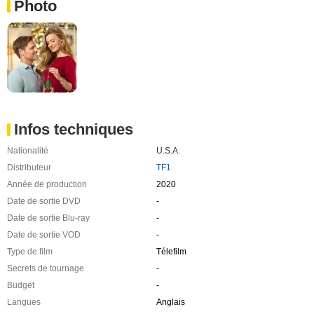
Photo
Infos techniques
Nationalité
U.S.A.
Distributeur
TF1
Année de production
2020
Date de sortie DVD
-
Date de sortie Blu-ray
-
Date de sortie VOD
-
Type de film
Télefilm
Secrets de tournage
-
Budget
-
Langues
Anglais