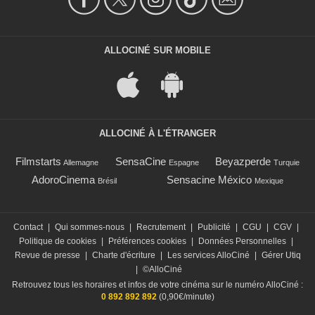
ALLOCINÉ SUR MOBILE
ALLOCINÉ À L'ÉTRANGER
Filmstarts
SensaCine
Beyazperde
Allemagne
Espagne
Turquie
AdoroCinema
Sensacine México
Brésil
Mexique
Contact
|
Qui sommes-nous
|
Recrutement
|
Publicité
|
CGU
|
CGV
|
Politique de cookies
|
Préférences cookies
|
Données Personnelles
|
Revue de presse
|
Charte d'écriture
|
Les services AlloCiné
|
Gérer Utiq
|
©AlloCiné
Retrouvez tous les horaires et infos de votre cinéma sur le numéro AlloCiné :
0 892 892 892
(0,90€/minute)