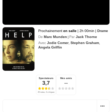
Prochainement
en salle
|
2h 00min
|
Drame
De
Marc Munden
Par
Jack Thorne
|
Avec
Jodie Comer
,
Stephen Graham
,
Angela Griffin
Spectateurs
Mes amis
3,7
--
20 notes, 3 critiques