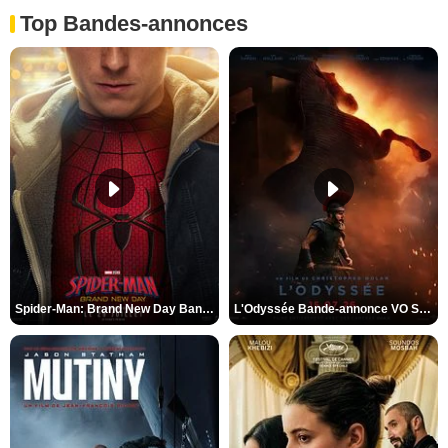
Top Bandes-annonces
Spider-Man: Brand New Day Bande-annonce VO STFR
L'Odyssée Bande-annonce VO STFR