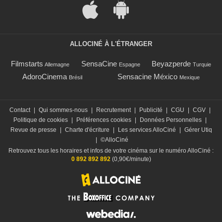
ALLOCINÉ À L'ÉTRANGER
Filmstarts
SensaCine
Beyazperde
Allemagne
Espagne
Turquie
AdoroCinema
Sensacine México
Brésil
Mexique
Contact
|
Qui sommes-nous
|
Recrutement
|
Publicité
|
CGU
|
CGV
|
Politique de cookies
|
Préférences cookies
|
Données Personnelles
|
Revue de presse
|
Charte d'écriture
|
Les services AlloCiné
|
Gérer Utiq
|
©AlloCiné
Retrouvez tous les horaires et infos de votre cinéma sur le numéro AlloCiné :
0 892 892 892
(0,90€/minute)