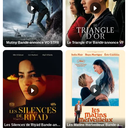
Mutiny Bande-annonce VO STFR
Le Triangle d'or Bande-annonce VF
Les Silences de Riyad Bande-annonce VO STFR
Les Matins merveilleux Bande-annonce VF