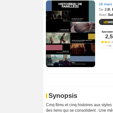
16 mars
De
J.B.
Avec
Sa
Spectate
2,5
1 note
Synopsis
Cinq films et cinq histoires aux styles
des liens qui se consolident : Une mè