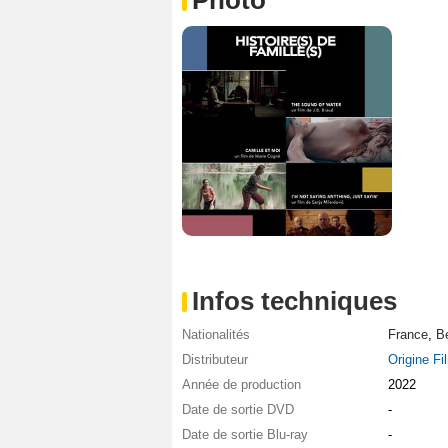
Infos techniques
Nationalités
France
,
Be
Distributeur
Origine Fi
Année de production
2022
Date de sortie DVD
-
Date de sortie Blu-ray
-