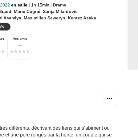
 2022
en salle
|
1h 15min
|
Drame
 Braud
,
Marie Cogné
,
Sanja Milardovic
ki Asamiya
,
Maximilien Seweryn
,
Kentez Asaka
urs
Mes amis
--
 très différents, décrivant des liens qui s’abiment ou
re et une père rongés par la honte, un couple qui se