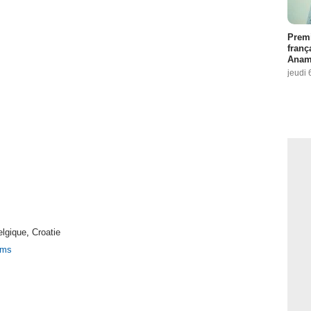
Premi
franç
Anama
jeudi 
lgique
,
Croatie
lms