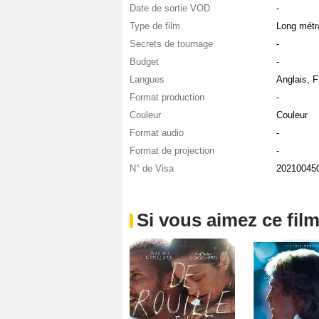
Date de sortie VOD
-
Type de film
Long métr
Secrets de tournage
-
Budget
-
Langues
Anglais, F
Format production
-
Couleur
Couleur
Format audio
-
Format de projection
-
N° de Visa
20210045
Si vous aimez ce film