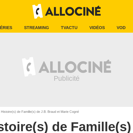
ÉRIES
STREAMING
TVACTU
VIDÉOS
VOD
Histoire(s) de Famille(s) de J.B. Braud et Marie Cogné
stoire(s) de Famille(s)