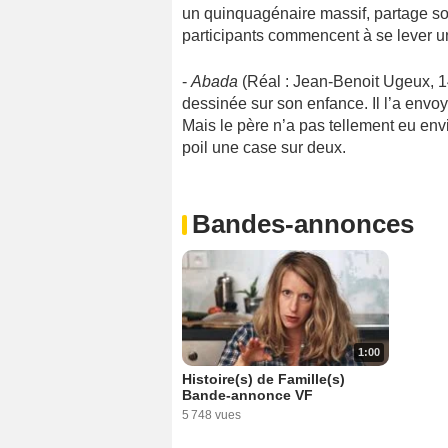
un quinquagénaire massif, partage son 
participants commencent à se lever
-
Abada
(Réal : Jean-Benoit Ugeux, 14
dessinée sur son enfance. Il l’a envo
Mais le père n’a pas tellement eu envie
poil une case sur deux.
Bandes-annonces
1:00
Histoire(s) de Famille(s)
Bande-annonce VF
5 748 vues