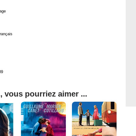
age
rançais
09
, vous pourriez aimer ...