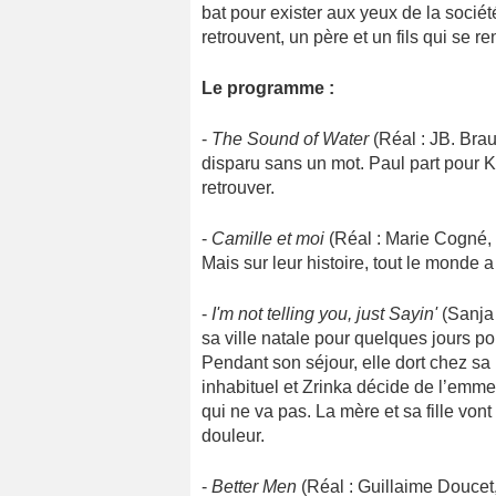
bat pour exister aux yeux de la société
retrouvent, un père et un fils qui se re
Le programme :
-
The Sound of Water
(Réal : JB. Brau
disparu sans un mot. Paul part pour 
retrouver.
-
Camille et moi
(Réal : Marie Cogné, 
Mais sur leur histoire, tout le monde 
-
I'm not telling you, just Sayin'
(Sanja 
sa ville natale pour quelques jours po
Pendant son séjour, elle dort chez s
inhabituel et Zrinka décide de l’emm
qui ne va pas. La mère et sa fille von
douleur.
-
Better Men
(Réal : Guillaime Doucet