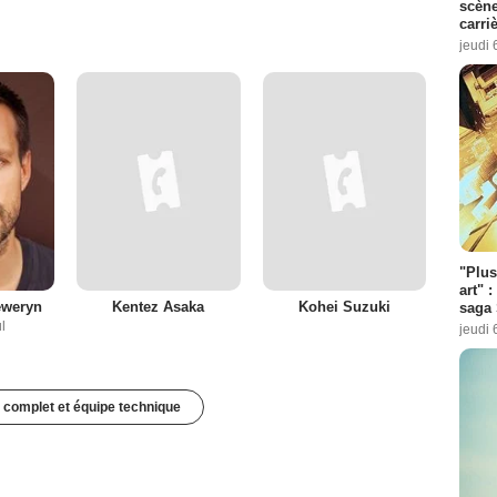
scène
carri
jeudi 
"Plus
art" :
eweryn
Kentez Asaka
Kohei Suzuki
saga 
l
jeudi 
 complet et équipe technique