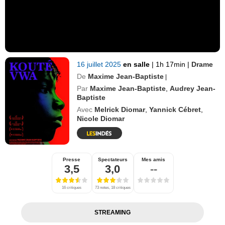
16 juillet 2025
en salle
|
1h 17min
|
Drame
De
Maxime Jean-Baptiste
|
Par
Maxime Jean-Baptiste
,
Audrey Jean-
Baptiste
Avec
Melrick Diomar
,
Yannick Cébret
,
Nicole Diomar
Presse
Spectateurs
Mes amis
3,5
3,0
--
16 critiques
73 notes, 18 critiques
STREAMING