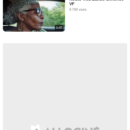
VF
6 790 vues
1:47