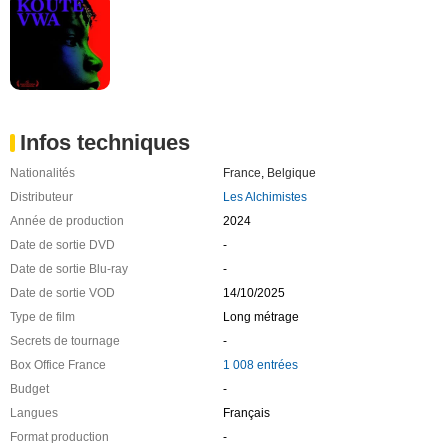
Infos techniques
Nationalités
France
,
Belgique
Distributeur
Les Alchimistes
Année de production
2024
Date de sortie DVD
-
Date de sortie Blu-ray
-
Date de sortie VOD
14/10/2025
Type de film
Long métrage
Secrets de tournage
-
Box Office France
1 008 entrées
Budget
-
Langues
Français
Format production
-