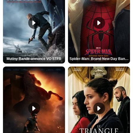
Mutiny Bande-annonce VO STFR
Spider-Man: Brand New Day Bande-annonce VO STFR