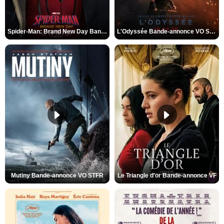
Spider-Man: Brand New Day Bande-annonce VO STFR
L'Odyssée Bande-annonce VO STFR
Mutiny Bande-annonce VO STFR
Le Triangle d'or Bande-annonce VF