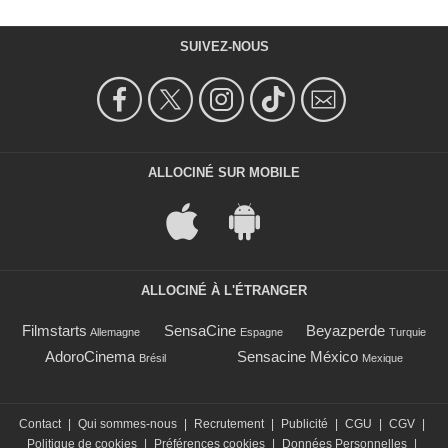
SUIVEZ-NOUS
ALLOCINÉ SUR MOBILE
ALLOCINÉ À L'ÉTRANGER
Filmstarts
SensaCine
Beyazperde
Allemagne
Espagne
Turquie
AdoroCinema
Sensacine México
Brésil
Mexique
Contact
|
Qui sommes-nous
|
Recrutement
|
Publicité
|
CGU
|
CGV
|
Politique de cookies
|
Préférences cookies
|
Données Personnelles
|