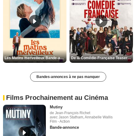
Les Matins merveilleux Bande-annonce VF
De la Comédie-Française Teaser VF
Bandes-annonces à ne pas manquer
Films Prochainement au Cinéma
Mutiny
de Jean-François Richet
avec Jason Statham, Annabelle Wallis
Film - Action
Bande-annonce