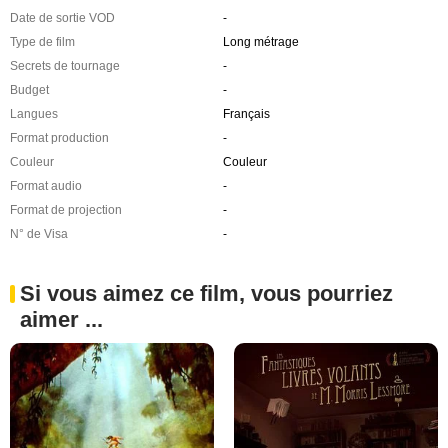
Date de sortie VOD
-
Type de film
Long métrage
Secrets de tournage
-
Budget
-
Langues
Français
Format production
-
Couleur
Couleur
Format audio
-
Format de projection
-
N° de Visa
-
Si vous aimez ce film, vous pourriez
aimer ...