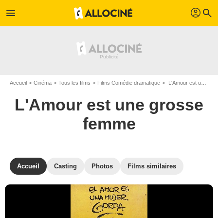
profil
menu
search
Accueil
Cinéma
Tous les films
Films Comédie dramatique
L'Amour est une grosse femme de Alejandro Agresti
L'Amour est une grosse
femme
Accueil
Casting
Photos
Films similaires