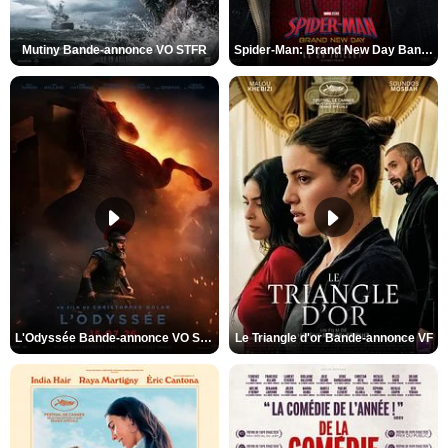
Mutiny Bande-annonce VO STFR
Spider-Man: Brand New Day Bande-annonce VO STFR
L'Odyssée Bande-annonce VO STFR
Le Triangle d'or Bande-annonce VF