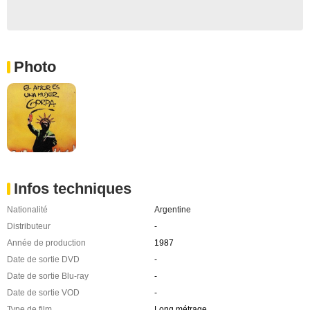
Photo
Infos techniques
Nationalité
Argentine
Distributeur
-
Année de production
1987
Date de sortie DVD
-
Date de sortie Blu-ray
-
Date de sortie VOD
-
Type de film
Long métrage