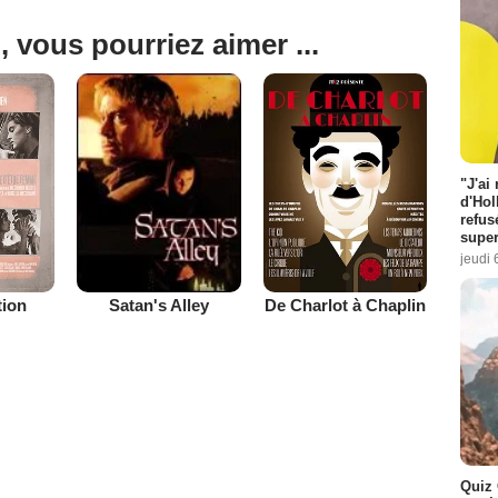
, vous pourriez aimer ...
"J'ai
d'Hol
refus
super
jeudi 
tion
De Charlot à Chaplin
Satan's Alley
Quiz 