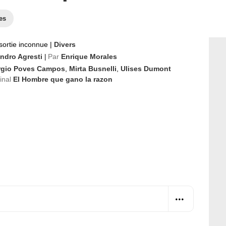
es
sortie inconnue
|
Divers
andro Agresti
Par
Enrique Morales
|
rgio Poves Campos
,
Mirta Busnelli
,
Ulises Dumont
ginal
El Hombre que gano la razon