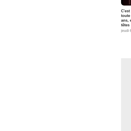
C'est
toute
ans, 
têtes
jeudi 