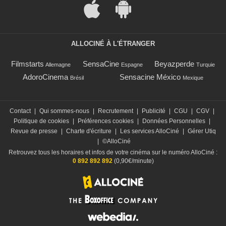
ALLOCINÉ À L'ÉTRANGER
Filmstarts
SensaCine
Beyazperde
Allemagne
Espagne
Turquie
AdoroCinema
Sensacine México
Brésil
Mexique
Contact
|
Qui sommes-nous
|
Recrutement
|
Publicité
|
CGU
|
CGV
|
Politique de cookies
|
Préférences cookies
|
Données Personnelles
|
Revue de presse
|
Charte d'écriture
|
Les services AlloCiné
|
Gérer Utiq
|
©AlloCiné
Retrouvez tous les horaires et infos de votre cinéma sur le numéro AlloCiné :
0 892 892 892
(0,90€/minute)