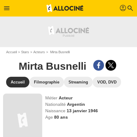
profil
menu
search
Accueil
Stars
Acteurs
Mirta Busnelli
Mirta Busnelli
Accueil
Filmographie
Streaming
VOD, DVD
Métier
Acteur
Nationalité
Argentin
Naissance
13 janvier 1946
Age
80
ans