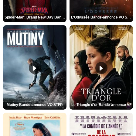
Spider-Man: Brand New Day Bande-annonce VO STFR
L'Odyssée Bande-annonce VO STFR
Mutiny Bande-annonce VO STFR
Le Triangle d'or Bande-annonce VF