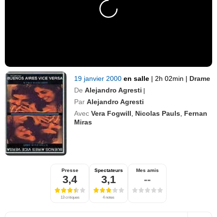
19 janvier 2000
en salle
|
2h 02min
|
Drame
De
Alejandro Agresti
|
Par
Alejandro Agresti
Avec
Vera Fogwill
,
Nicolas Pauls
,
Fernan
Miras
Presse
Spectateurs
Mes amis
3,4
3,1
--
13 critiques
4 notes