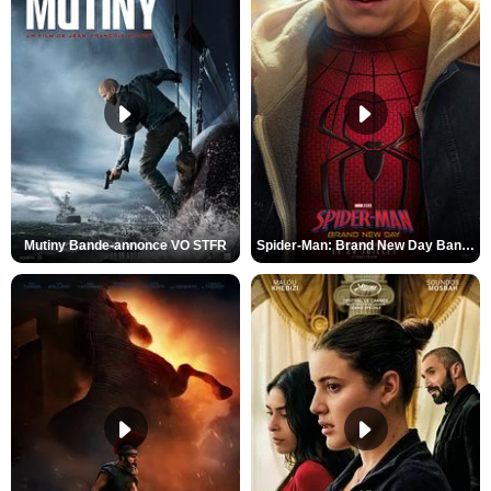
Mutiny Bande-annonce VO STFR
Spider-Man: Brand New Day Bande-annonce VO STFR