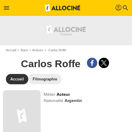
profil
menu
search
Accueil
Stars
Acteurs
Carlos Roffe
Carlos Roffe
Accueil
Filmographie
Métier
Acteur
Nationalité
Argentin