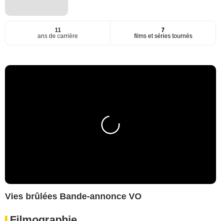
11
7
ans de carrière
films et séries tournés
Vies brûlées Bande-annonce VO
Filmographie