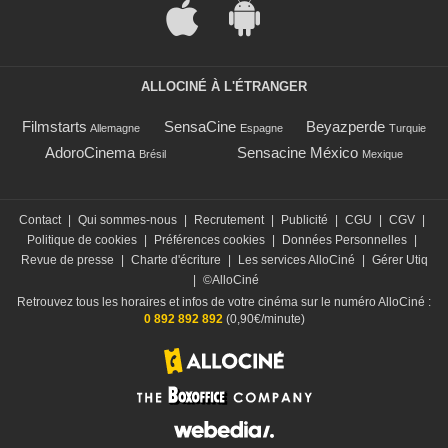
ALLOCINÉ À L'ÉTRANGER
Filmstarts
SensaCine
Beyazperde
Allemagne
Espagne
Turquie
AdoroCinema
Sensacine México
Brésil
Mexique
Contact
|
Qui sommes-nous
|
Recrutement
|
Publicité
|
CGU
|
CGV
|
Politique de cookies
|
Préférences cookies
|
Données Personnelles
|
Revue de presse
|
Charte d'écriture
|
Les services AlloCiné
|
Gérer Utiq
|
©AlloCiné
Retrouvez tous les horaires et infos de votre cinéma sur le numéro AlloCiné :
0 892 892 892
(0,90€/minute)