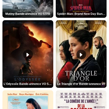
Mutiny Bande-annonce VO STFR
Spider-Man: Brand New Day Bande-annonce VO STFR
L'Odyssée Bande-annonce VO STFR
Le Triangle d'or Bande-annonce VF