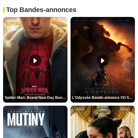
Top Bandes-annonces
Spider-Man: Brand New Day Bande-annonce VO STFR
L'Odyssée Bande-annonce VO STFR