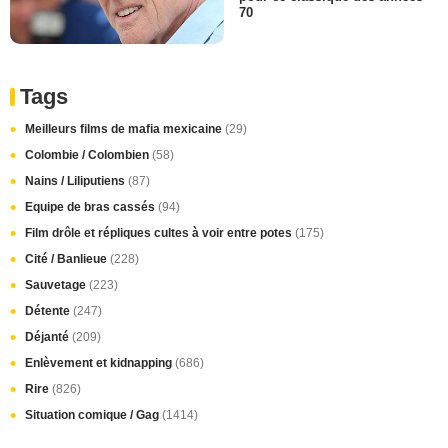
70
Tags
Meilleurs films de mafia mexicaine
(29)
Colombie / Colombien
(58)
Nains / Liliputiens
(87)
Equipe de bras cassés
(94)
Film drôle et répliques cultes à voir entre potes
(175)
Cité / Banlieue
(228)
Sauvetage
(223)
Détente
(247)
Déjanté
(209)
Enlèvement et kidnapping
(686)
Rire
(826)
Situation comique / Gag
(1414)