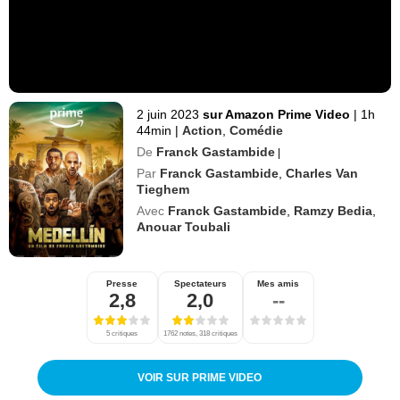
2 juin 2023
sur Amazon Prime Video
|
1h
44min
|
Action
,
Comédie
De
Franck Gastambide
|
Par
Franck Gastambide
,
Charles Van
Tieghem
Avec
Franck Gastambide
,
Ramzy Bedia
,
Anouar Toubali
Presse
Spectateurs
Mes amis
2,8
2,0
--
5 critiques
1762 notes, 318 critiques
VOIR SUR PRIME VIDEO