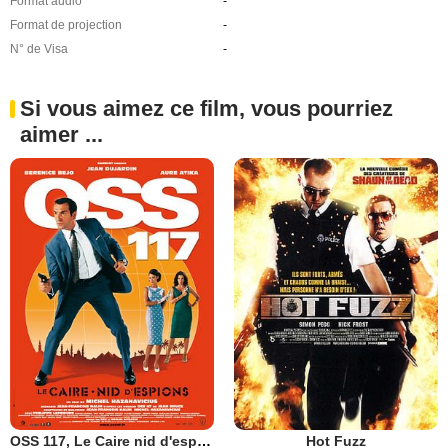
Format audio
-
Format de projection
-
N° de Visa
-
Si vous aimez ce film, vous pourriez
aimer ...
OSS 117, Le Caire nid d'espions
Hot Fuzz