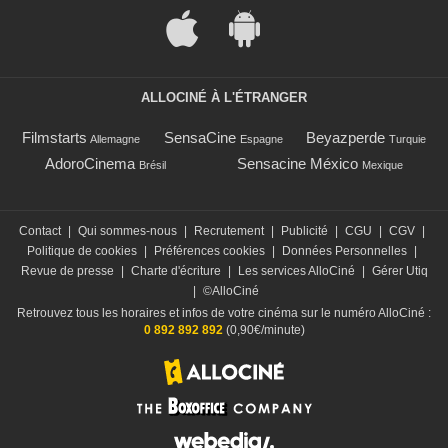
ALLOCINÉ À L'ÉTRANGER
Filmstarts
SensaCine
Beyazperde
Allemagne
Espagne
Turquie
AdoroCinema
Sensacine México
Brésil
Mexique
Contact
|
Qui sommes-nous
|
Recrutement
|
Publicité
|
CGU
|
CGV
|
Politique de cookies
|
Préférences cookies
|
Données Personnelles
|
Revue de presse
|
Charte d'écriture
|
Les services AlloCiné
|
Gérer Utiq
|
©AlloCiné
Retrouvez tous les horaires et infos de votre cinéma sur le numéro AlloCiné :
0 892 892 892
(0,90€/minute)