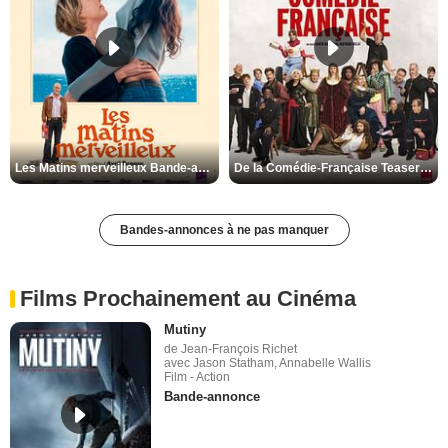
Les Matins merveilleux Bande-annonce VF
De la Comédie-Française Teaser VF
Bandes-annonces à ne pas manquer
Films Prochainement au Cinéma
Mutiny
de Jean-François Richet
avec Jason Statham, Annabelle Wallis
Film - Action
Bande-annonce