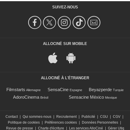
SUIVEZ-NOUS
ALLOCINÉ SUR MOBILE
ALLOCINÉ À L'ÉTRANGER
Filmstarts
SensaCine
Beyazperde
Allemagne
Espagne
Turquie
AdoroCinema
Sensacine México
Brésil
Mexique
Contact
|
Qui sommes-nous
|
Recrutement
|
Publicité
|
CGU
|
CGV
|
Politique de cookies
|
Préférences cookies
|
Données Personnelles
|
Revue de presse
|
Charte d'écriture
|
Les services AlloCiné
|
Gérer Utiq