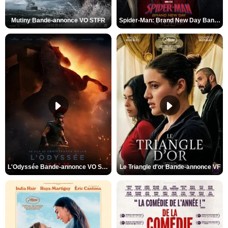
Mutiny Bande-annonce VO STFR
Spider-Man: Brand New Day Bande-annonce VO STFR
L'Odyssée Bande-annonce VO STFR
Le Triangle d'or Bande-annonce VF