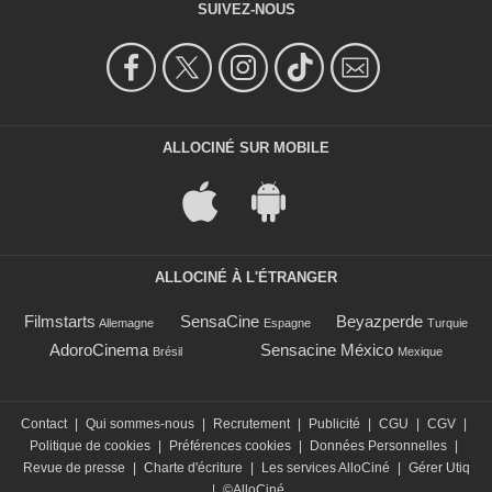
SUIVEZ-NOUS
ALLOCINÉ SUR MOBILE
ALLOCINÉ À L'ÉTRANGER
Filmstarts
SensaCine
Beyazperde
Allemagne
Espagne
Turquie
AdoroCinema
Sensacine México
Brésil
Mexique
Contact
|
Qui sommes-nous
|
Recrutement
|
Publicité
|
CGU
|
CGV
|
Politique de cookies
|
Préférences cookies
|
Données Personnelles
|
Revue de presse
|
Charte d'écriture
|
Les services AlloCiné
|
Gérer Utiq
|
©AlloCiné