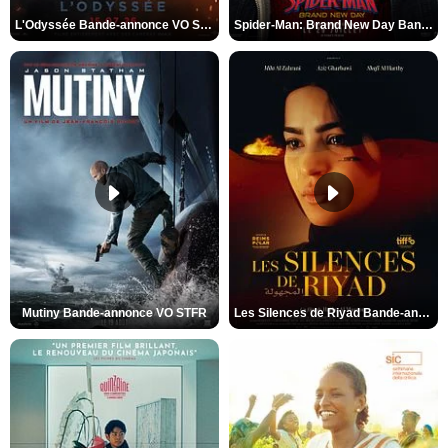
L'Odyssée Bande-annonce VO STFR
Spider-Man: Brand New Day Bande-annonce VO STFR
Mutiny Bande-annonce VO STFR
Les Silences de Riyad Bande-annonce VO STFR