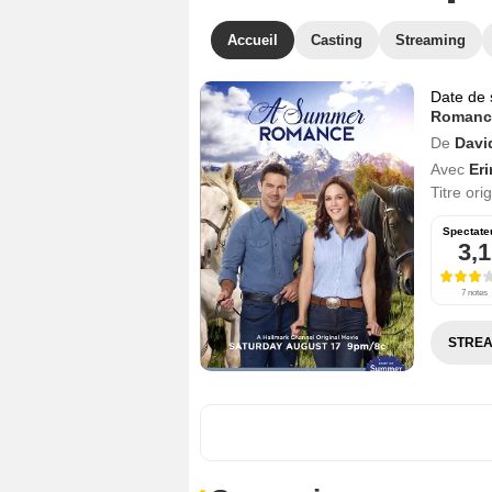
Accueil
Casting
Streaming
Date de 
Romanc
De
Davi
Avec
Er
Titre ori
Spectate
3,1
7 notes
STREA