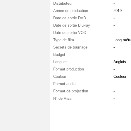
Distributeur
-
Année de production
2019
Date de sortie DVD
-
Date de sortie Blu-ray
-
Date de sortie VOD
-
Type de film
Long métr
Secrets de tournage
-
Budget
-
Langues
Anglais
Format production
-
Couleur
Couleur
Format audio
-
Format de projection
-
N° de Visa
-