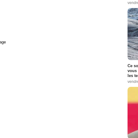
vendr
age
Ce so
vous 
les t
vendr