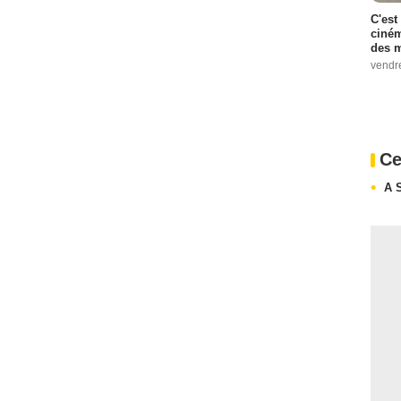
C'est
ciném
des m
vendr
Ce
A 