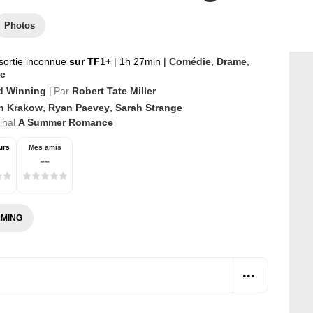
Photos
sortie inconnue
sur TF1+
|
1h 27min
|
Comédie
,
Drame
,
e
d Winning
Par
Robert Tate Miller
|
in Krakow
,
Ryan Paevey
,
Sarah Strange
ginal
A Summer Romance
urs
Mes amis
--
MING