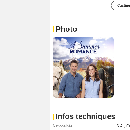
Casting
Photo
Infos techniques
Nationalités
U.S.A.
,
C