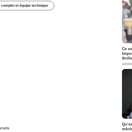
 complet et équipe technique
Ce so
Impos
thrill
vendr
Qu’es
anada
méch