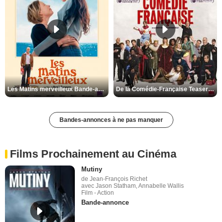
Les Matins merveilleux Bande-annonce VF
De la Comédie-Française Teaser VF
Bandes-annonces à ne pas manquer
Films Prochainement au Cinéma
Mutiny
de Jean-François Richet
avec Jason Statham, Annabelle Wallis
Film - Action
Bande-annonce