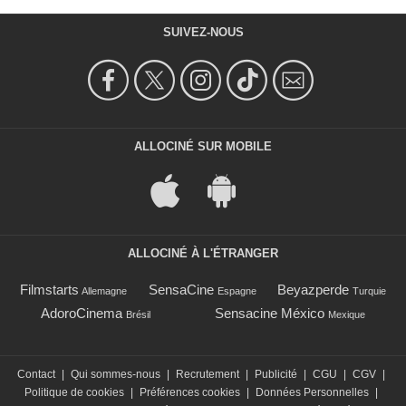
SUIVEZ-NOUS
ALLOCINÉ SUR MOBILE
ALLOCINÉ À L'ÉTRANGER
Filmstarts
SensaCine
Beyazperde
Allemagne
Espagne
Turquie
AdoroCinema
Sensacine México
Brésil
Mexique
Contact
|
Qui sommes-nous
|
Recrutement
|
Publicité
|
CGU
|
CGV
|
Politique de cookies
|
Préférences cookies
|
Données Personnelles
|