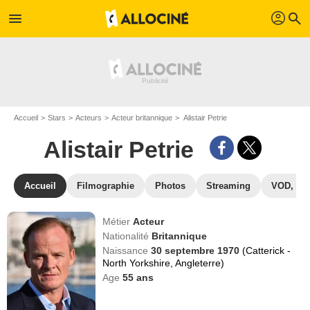
profil
menu
search
Accueil
Stars
Acteurs
Acteur britannique
Alistair Petrie
Alistair Petrie
Accueil
Filmographie
Photos
Streaming
VOD, DV
Métier
Acteur
Nationalité
Britannique
Naissance
30 septembre 1970
(Catterick -
North Yorkshire, Angleterre)
Age
55
ans