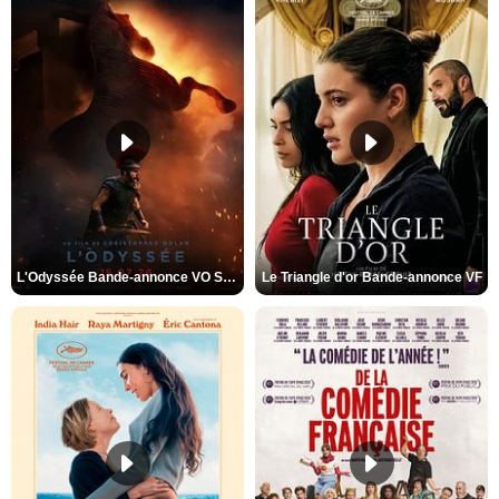
L'Odyssée Bande-annonce VO STFR
Le Triangle d'or Bande-annonce VF