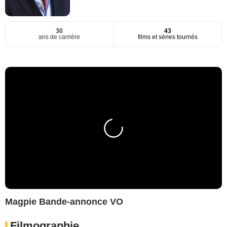
30
43
ans de carrière
films et séries tournés
Magpie Bande-annonce VO
Filmographie