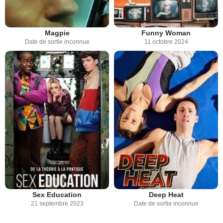
Magpie
Funny Woman
Date de sortie inconnue
11 octobre 2024
Sex Education
Deep Heat
21 septembre 2023
Date de sortie inconnue