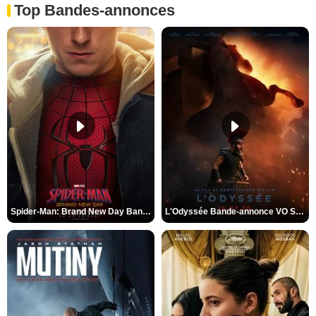
Top Bandes-annonces
Spider-Man: Brand New Day Bande-annonce VO STFR
L'Odyssée Bande-annonce VO STFR