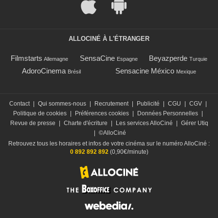
ALLOCINÉ À L'ÉTRANGER
Filmstarts
SensaCine
Beyazperde
Allemagne
Espagne
Turquie
AdoroCinema
Sensacine México
Brésil
Mexique
Contact
|
Qui sommes-nous
|
Recrutement
|
Publicité
|
CGU
|
CGV
|
Politique de cookies
|
Préférences cookies
|
Données Personnelles
|
Revue de presse
|
Charte d'écriture
|
Les services AlloCiné
|
Gérer Utiq
|
©AlloCiné
Retrouvez tous les horaires et infos de votre cinéma sur le numéro AlloCiné :
0 892 892 892
(0,90€/minute)