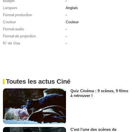
Budget
-
Langues
Anglais
Format production
-
Couleur
Couleur
Format audio
-
Format de projection
-
N° de Visa
-
Toutes les actus Ciné
Quiz Cinéma : 9 scènes, 9 films
à retrouver !
C'est l'une des scènes de