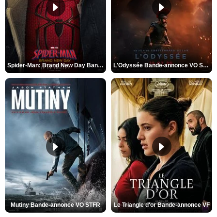
Spider-Man: Brand New Day Bande-annonce VO STFR
L'Odyssée Bande-annonce VO STFR
Mutiny Bande-annonce VO STFR
Le Triangle d'or Bande-annonce VF