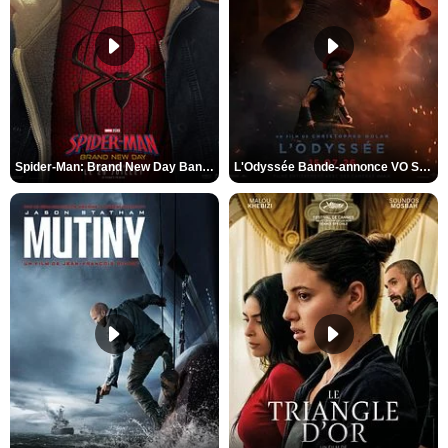
Spider-Man: Brand New Day Bande-annonce VO STFR
L'Odyssée Bande-annonce VO STFR