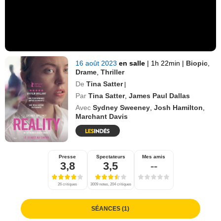
16 août 2023
en salle
|
1h 22min
|
Biopic
,
Drame
,
Thriller
De
Tina Satter
|
Par
Tina Satter
,
James Paul Dallas
Avec
Sydney Sweeney
,
Josh Hamilton
,
Marchant Davis
Presse
Spectateurs
Mes amis
3,8
3,5
--
26 critiques
3009 notes, 204 critiques
SÉANCES (1)