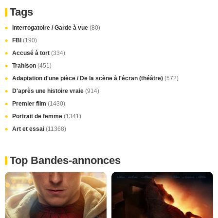
Tags
Interrogatoire / Garde à vue
(80)
FBI
(190)
Accusé à tort
(334)
Trahison
(451)
Adaptation d'une pièce / De la scène à l'écran (théâtre)
(572)
D'après une histoire vraie
(914)
Premier film
(1430)
Portrait de femme
(1341)
Art et essai
(11368)
Top Bandes-annonces