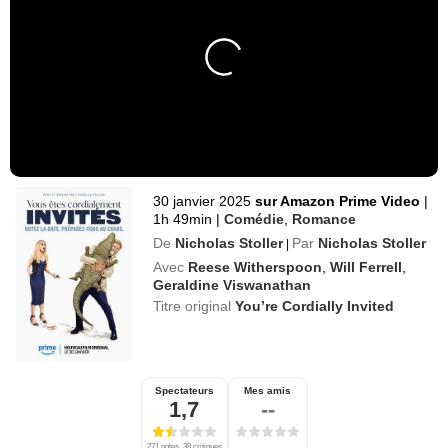
30 janvier 2025
sur Amazon Prime Video
|
1h 49min
|
Comédie
,
Romance
De
Nicholas Stoller
Par
Nicholas Stoller
|
Avec
Reese Witherspoon
,
Will Ferrell
,
Geraldine Viswanathan
Titre original
You’re Cordially Invited
Spectateurs
Mes amis
1,7
--
271 notes, 38 critiques