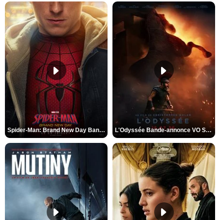
Spider-Man: Brand New Day Bande-annonce VO STFR
L'Odyssée Bande-annonce VO STFR