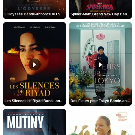
L'Odyssée Bande-annonce VO STFR
Spider-Man: Brand New Day Bande-annonce VO STFR
Les Silences de Riyad Bande-annonce VO STFR
Des Fleurs pour Tokyo Bande-annonce VO STFR