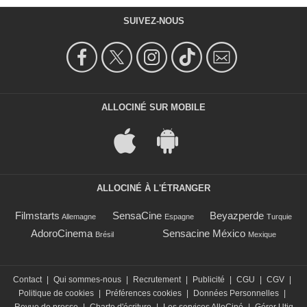
SUIVEZ-NOUS
ALLOCINÉ SUR MOBILE
ALLOCINÉ À L'ÉTRANGER
Filmstarts
SensaCine
Beyazperde
Allemagne
Espagne
Turquie
AdoroCinema
Sensacine México
Brésil
Mexique
Contact
|
Qui sommes-nous
|
Recrutement
|
Publicité
|
CGU
|
CGV
|
Politique de cookies
|
Préférences cookies
|
Données Personnelles
|