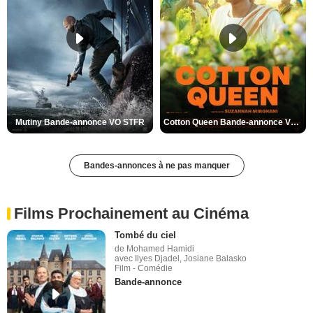
Mutiny Bande-annonce VO STFR
Cotton Queen Bande-annonce VO STFR
Bandes-annonces à ne pas manquer
Films Prochainement au Cinéma
Tombé du ciel
de Mohamed Hamidi
avec Ilyes Djadel, Josiane Balasko
Film - Comédie
Bande-annonce