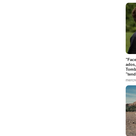
"Face
ados,
Tombo
"tend
mercr