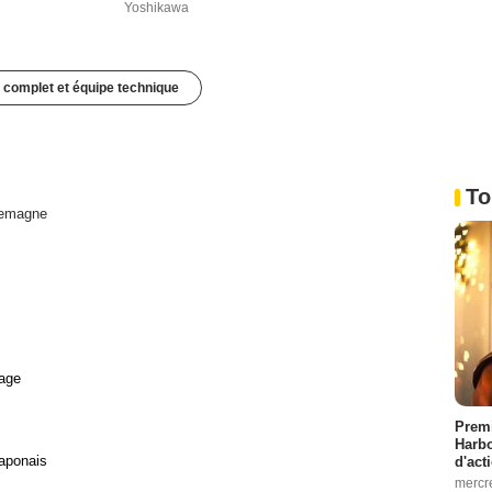
Yoshikawa
 complet et équipe technique
To
lemagne
age
Premi
Harbo
Japonais
d'act
mercr