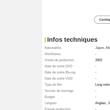
Casting
Infos techniques
Nationalités
Japon
,
Al
Distributeur
-
Année de production
2003
Date de sortie DVD
-
Date de sortie Blu-ray
-
Date de sortie VOD
-
Type de film
Long métr
Secrets de tournage
-
Budget
-
Langues
Anglais, 
Format production
-