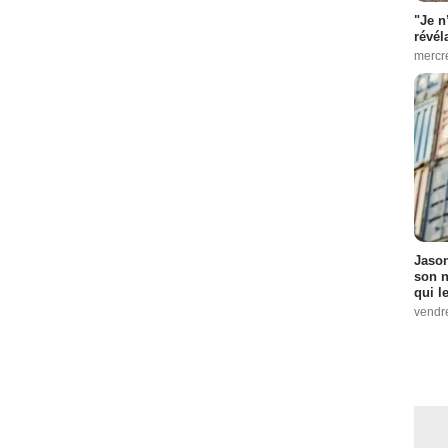
"Je n
révél
mercr
Jason
son n
qui le
vendre