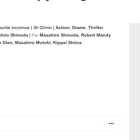
sortie inconnue
|
3h 02min
|
Action
,
Drame
,
Thriller
hiro Shinoda
Par
Masahiro Shinoda
,
Robert Mandy
|
n Glen
,
Masahiro Motoki
,
Kippei Shiina