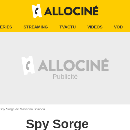
ÉRIES
STREAMING
TVACTU
VIDÉOS
VOD
Spy Sorge de Masahiro Shinoda
Spy Sorge