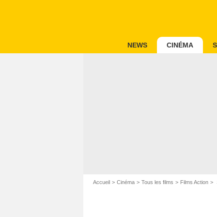
NEWS
CINÉMA
S
Accueil
Cinéma
Tous les films
Films Action