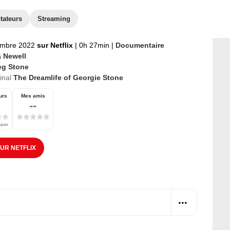
tateurs
Streaming
embre 2022
sur Netflix
|
0h 27min
|
Documentaire
 Newell
eg Stone
ginal
The Dreamlife of Georgie Stone
urs
Mes amis
--
iques
SUR NETFLIX