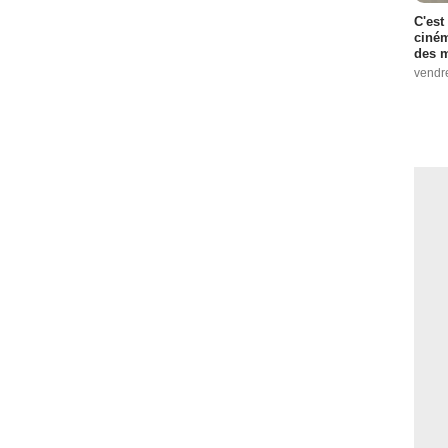
C'est
ciném
des m
vendr