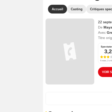
Accueil
Casting
Critiques spec
22 sept
De
Maya
Avec
Gr
Titre ori
Spectate
3,2
6 notes, 2 crit
VOIR 