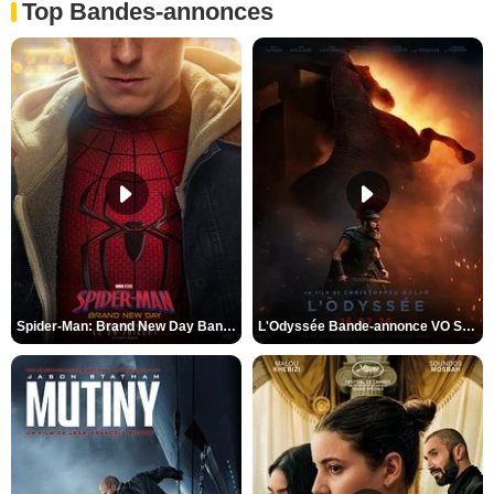
Top Bandes-annonces
Spider-Man: Brand New Day Bande-annonce VO STFR
L'Odyssée Bande-annonce VO STFR